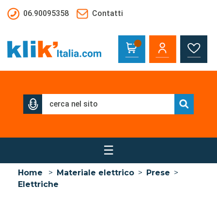
Salta al contenuto principale
06.90095358
Contatti
☰
Home
>
Materiale elettrico
>
Prese
>
Elettriche