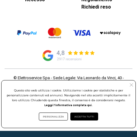
Richiedi reso
© Elettroservice Spa - Sede Legale: Via Leonardo da Vinci, 40 -
00015 Monterotondo Scalo (RM)
Partita Iva: 01586761007 - Codice Fiscale: 06634500588 Capitale
Questo sito web utilizza i cookie. Utilizziamo i cookie per statistiche e per
Sociale 1.600.000,00 Euro i.v. Iscritto al Registro delle Imprese di
personalizzare contenuti ed annunci. Navigando nel sito accetti implicitamente il
loro utilizzo. Chiudendo questa finestra, il consenso è da considerarsi negato.
Roma REA: RM-535144
Leggi l'informativa completa qui.
Sede Operativa: Via Leonardo da Vinci, 40 - 00015 Monterotondo
Scalo (RM) - Telefono:
06.90095358
PERSONALIZZA
ACCETTA TUTTI