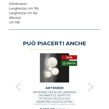
Dimensioni:
Lunghezza: cm 136
Larghezza: cm 142
Altezza:
cm 136
PUÒ PIACERTI ANCHE
34%
DE
A
GRATIS
DO PER
ARTEMIDE
MEO MINI
TOL
00022
€ 4
ARTEMIDE
ARTEMIDE DIOSCURI LAMPADA
GI
DA PARETE E SOFFITTO
ATTACCO PICCOLO E14
DIAMETRO 14CM IN VETRO
SOFFIATO E POLICARBONATO
COLORE BIANCO 1039110A