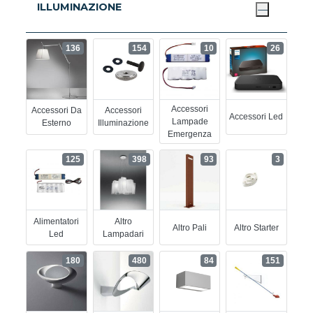
ILLUMINAZIONE
136
154
10
26
Accessori
Accessori Da
Accessori
Accessori Led
Lampade
Esterno
Illuminazione
Emergenza
125
398
93
3
Alimentatori
Altro
Altro Pali
Altro Starter
Led
Lampadari
180
480
84
151