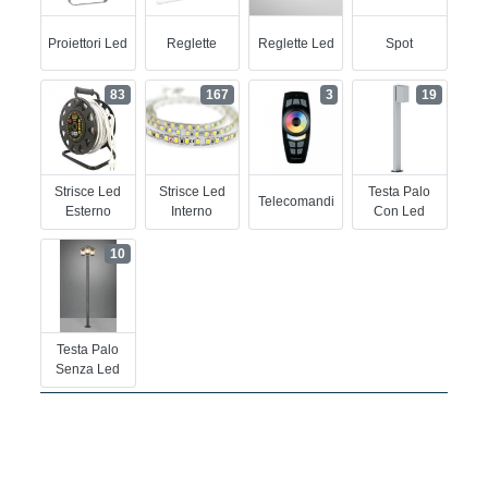
Proiettori Led
Reglette
Reglette Led
Spot
83
167
3
19
Strisce Led
Strisce Led
Testa Palo
Telecomandi
Esterno
Interno
Con Led
10
Testa Palo
Senza Led