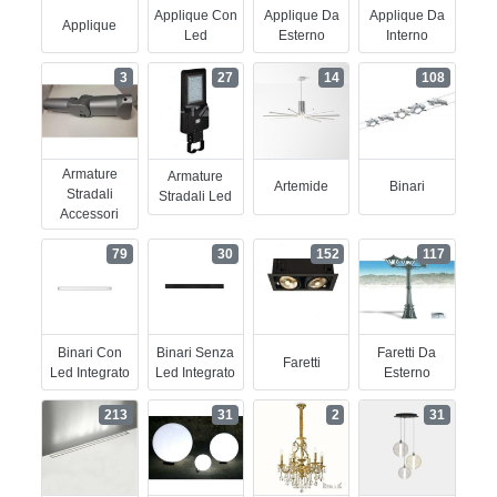
Applique Con
Applique Da
Applique Da
Applique
Led
Esterno
Interno
3
27
14
108
Armature
Armature
Artemide
Binari
Stradali
Stradali Led
Accessori
79
30
152
117
Binari Con
Binari Senza
Faretti Da
Faretti
Led Integrato
Led Integrato
Esterno
213
31
2
31