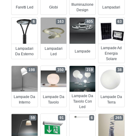
Illuminazione
Faretti Led
Globi
Lampadari
Design
6
163
405
63
Lampade Ad
Lampadari
Lampadari
Lampade
Energia
Da Esterno
Led
Solare
198
350
219
38
Lampade Da
Lampade Da
Lampade Da
Lampade Da
Tavolo Con
Interno
Tavolo
Terra
Led
59
91
6
265