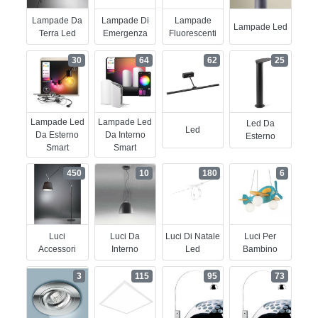
Lampade Da
Lampade Di
Lampade
Lampade Led
Terra Led
Emergenza
Fluorescenti
30
64
62
25
Lampade Led
Lampade Led
Led Da
Led
Da Esterno
Da Interno
Esterno
Smart
Smart
450
10
180
6
Luci
Luci Da
Luci Di Natale
Luci Per
Accessori
Interno
Led
Bambino
3
115
95
73