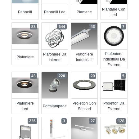
Piantane Con
Pannelli
Pannelli Led
Piantane
Led
23
544
43
7
Plafoniere
Plafoniere Da
Plafoniere
Plafoniere
Industriali Da
Interno
Industriali
Esterno
43
220
20
5
Plafoniere
Proiettori Con
Proiettori Da
Portalampade
Led
Sensori
Esterno
236
3
27
128