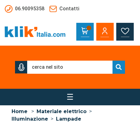
Salta al contenuto principale
06.90095358
Contatti
☰
Home
>
Materiale elettrico
>
Illuminazione
>
Lampade