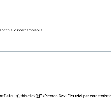
ad occhiello intercambiabile.
Default();this.click();}"">
Ricerca
Cavi Elettrici
per caratteristi