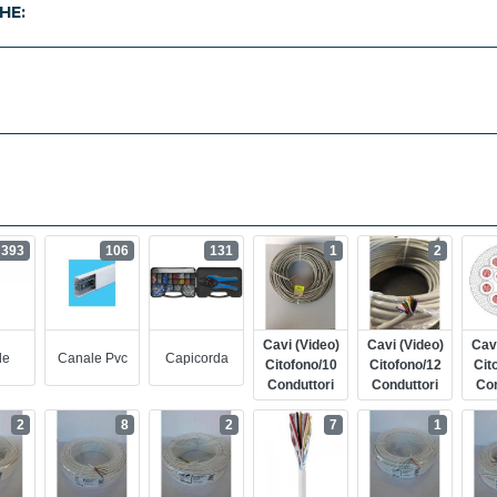
HE:
393
106
131
1
2
Cavi (video)
Cavi (video)
Cavi
le
Canale Pvc
Capicorda
Citofono/10
Citofono/12
Cit
Conduttori
Conduttori
Con
2
8
2
7
1