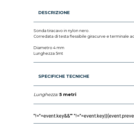
DESCRIZIONE
Sonda tiracavo in nylon nero.
Corredata di testa flessibile giracurve e terminale 
Diametro 4 mm
Lunghezza 5mt
SPECIFICHE TECNICHE
Lunghezza:
5 metri
"!="=event.key&&"" "!="=event.key||{event.prevent