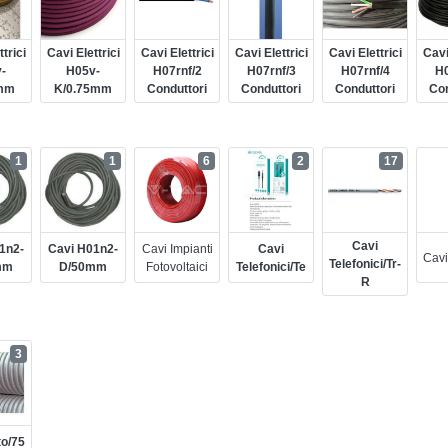
trici
Cavi Elettrici
Cavi Elettrici
Cavi Elettrici
Cavi Elettrici
Cavi
-
H05v-
H07rnf/2
H07rnf/3
H07rnf/4
H0
mm
K/0.75mm
Conduttori
Conduttori
Conduttori
Con
1
1
6
2
17
Cavi
1n2-
Cavi H01n2-
Cavi Impianti
Cavi
Cavi
Telefonici/tr-
mm
D/50mm
Fotovoltaici
Telefonici/te
R
3
to/75