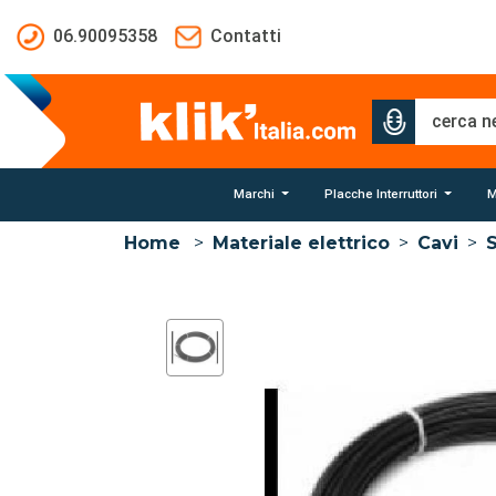
Salta al contenuto principale
06.90095358
Contatti
Marchi
Placche Interruttori
M
Home
>
Materiale elettrico
>
Cavi
>