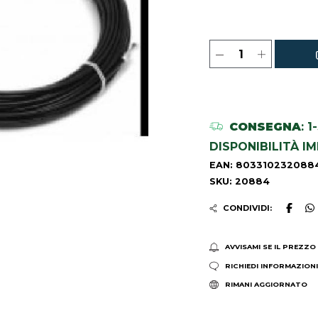
CONSEGNA
: 
DISPONIBILITÀ I
EAN: 803310232088
SKU: 20884
CONDIVIDI:
AVVISAMI SE IL PREZZO
RICHIEDI INFORMAZION
RIMANI AGGIORNATO