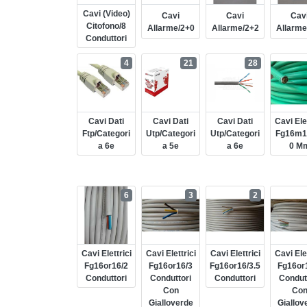
Cavi (video)
Cavi
Cavi
Cav
Citofono/8
Allarme/2+0
Allarme/2+2
Allarme
Conduttori
4
21
28
Cavi Dati
Cavi Dati
Cavi Dati
Cavi Elet
Ftp/categori
Utp/categori
Utp/categori
Fg16m1
A 6e
A 5e
A 6e
0 M
6
3
2
Cavi Elettrici
Cavi Elettrici
Cavi Elettrici
Cavi Elet
Fg16or16/2
Fg16or16/3
Fg16or16/3.5
Fg16or
Conduttori
Conduttori
Conduttori
Condut
Con
Co
Gialloverde
Giallov