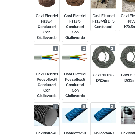
Cavi Elettrici
Cavi Elettrici
Cavi Elettrici
Cavi Elet
Fs18/4
Fs18/5
Fs18/più Di 5
H05v
Conduttori
Conduttori
Conduttori
K/0.5
Con
Con
Gialloverde
Gialloverde
2
2
2
Cavi Elettrici
Cavi Elettrici
Cavi H01n2-
Cavi H0
Pecsoflex/4
Pecsoflex/5
D/25mm
D/35
Conduttori
Conduttori
Con
Con
Gialloverde
Gialloverde
5
6
3
Cavidotto/40
Cavidotto/50
Cavidotto/63
Cavidot