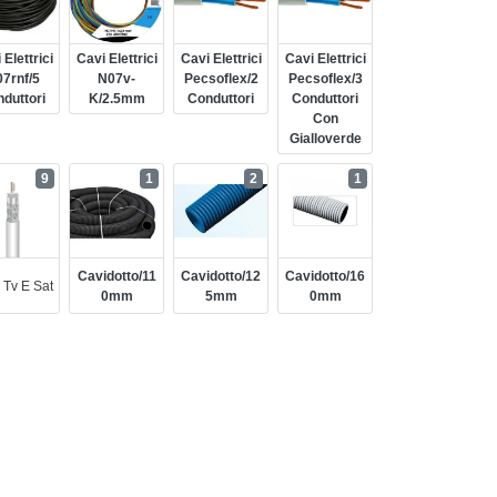
 Elettrici
Cavi Elettrici
Cavi Elettrici
Cavi Elettrici
7rnf/5
N07v-
Pecsoflex/2
Pecsoflex/3
duttori
K/2.5mm
Conduttori
Conduttori
Con
Gialloverde
9
1
2
1
Cavidotto/11
Cavidotto/12
Cavidotto/16
 Tv E Sat
0mm
5mm
0mm