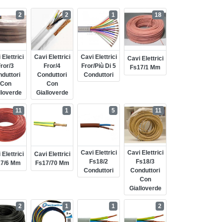
2
2
1
18
 Elettrici
Cavi Elettrici
Cavi Elettrici
Cavi Elettrici
ror/3
Fror/4
Fror/più Di 5
Fs17/1 Mm
duttori
Conduttori
Conduttori
Con
Con
lloverde
Gialloverde
11
1
5
11
Cavi Elettrici
Cavi Elettrici
 Elettrici
Cavi Elettrici
Fs18/2
Fs18/3
17/6 Mm
Fs17/70 Mm
Conduttori
Conduttori
Con
Gialloverde
2
1
1
2