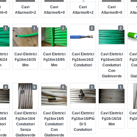
i
Cavi
Cavi
Cavi
Cavi
/4+0
Allarme/4+2
Allarme/6+0
Allarme/6+2
Allarme/8+0
All
1
1
1
2
2
trici
Cavi Elettrici
Cavi Elettrici
Cavi Elettrici
Cavi Elettrici
Cavi
6/24
Fg16m16/35
Fg16m16/95
Fg16om16/2
Fg16om16/3
Fg1
m
Mm
Mm
Conduttori
Conduttori
Con
Con
Gialloverde
Gia
4
6
6
1
1
trici
Cavi Elettrici
Cavi Elettrici
Cavi Elettrici
Cavi Elettrici
Cavi
16/4
Fg16or16/4
Fg16or16/5
Fg16or16/più
Fg16r16/16
Fg1
tori
Conduttori
Conduttori
Di 5
Mm
n
Senza
Con
Conduttori
erde
Gialloverde
Gialloverde