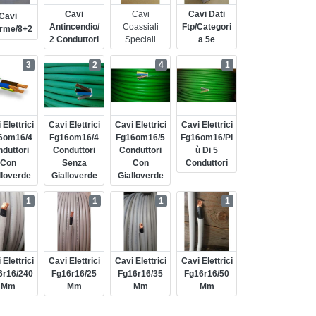
Cavi
Cavi
Cavi Dati
Cavi
Antincendio/
Coassiali
Ftp/categori
arme/8+2
2 Conduttori
Speciali
A 5e
3
2
4
1
 Elettrici
Cavi Elettrici
Cavi Elettrici
Cavi Elettrici
6om16/4
Fg16om16/4
Fg16om16/5
Fg16om16/pi
duttori
Conduttori
Conduttori
Ù Di 5
Con
Senza
Con
Conduttori
lloverde
Gialloverde
Gialloverde
1
1
1
1
 Elettrici
Cavi Elettrici
Cavi Elettrici
Cavi Elettrici
6r16/240
Fg16r16/25
Fg16r16/35
Fg16r16/50
Mm
Mm
Mm
Mm