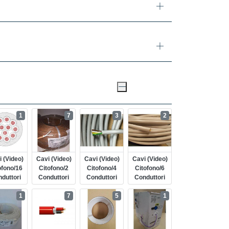
1
7
3
2
 (video)
Cavi (video)
Cavi (video)
Cavi (video)
ofono/16
Citofono/2
Citofono/4
Citofono/6
duttori
Conduttori
Conduttori
Conduttori
1
7
5
1