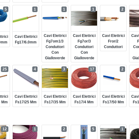
5
1
1
1
2
Cavi Elettrici
Cavi Elettrici
Cavi Elettrici
Cavi
trici
Cavi Elettrici
Fg7om1/3
Fg7or/3
Fror/2
F
.0mm
Fg17/6.0mm
Conduttori
Conduttori
Conduttori
Con
Con
Con
Gialloverde
Gialloverde
Gia
25
4
3
17
2
trici
Cavi Elettrici
Cavi Elettrici
Cavi Elettrici
Cavi Elettrici
Cavi
5 Mm
Fs17/25 Mm
Fs17/35 Mm
Fs17/4 Mm
Fs17/50 Mm
Fs
12
1
2
5
1