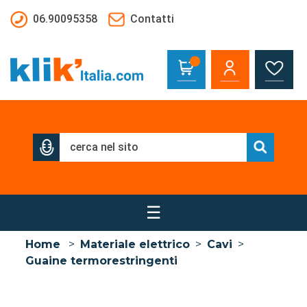
Salta al contenuto principale
06.90095358
Contatti
☰
Home
>
Materiale elettrico
>
Cavi
>
Guaine termorestringenti