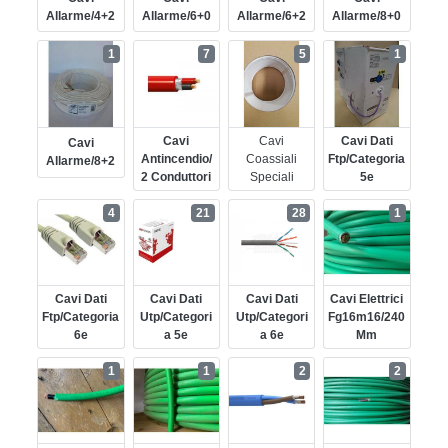
Allarme/4+2
Allarme/6+0
Allarme/6+2
Allarme/8+0
1
7
5
1
Cavi
Cavi
Cavi Dati
Cavi
Antincendio/
Coassiali
Ftp/categoria
Allarme/8+2
2 Conduttori
Speciali
5e
4
21
28
1
Cavi Dati
Cavi Dati
Cavi Dati
Cavi Elettrici
Ftp/categoria
Utp/categori
Utp/categori
Fg16m16/240
6e
A 5e
A 6e
Mm
1
1
2
2