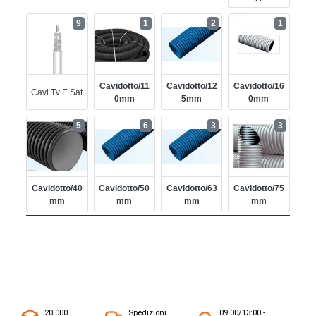
9
1
2
1
Cavidotto/11
Cavidotto/12
Cavidotto/16
Cavi Tv E Sat
0mm
5mm
0mm
5
6
3
3
Cavidotto/40
Cavidotto/50
Cavidotto/63
Cavidotto/75
Mm
Mm
Mm
Mm
20.000
Spedizioni
09:00/13:00 -