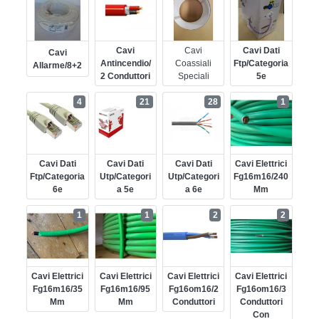
Cavi
Cavi
Cavi Dati
Cavi
Antincendio/
Coassiali
Ftp/categoria
Allarme/8+2
2 Conduttori
Speciali
5e
4
21
28
1
Cavi Dati
Cavi Dati
Cavi Dati
Cavi Elettrici
Ftp/categoria
Utp/categori
Utp/categori
Fg16m16/240
6e
A 5e
A 6e
Mm
1
1
2
2
Cavi Elettrici
Cavi Elettrici
Cavi Elettrici
Cavi Elettrici
Fg16m16/35
Fg16m16/95
Fg16om16/2
Fg16om16/3
Mm
Mm
Conduttori
Conduttori
Con