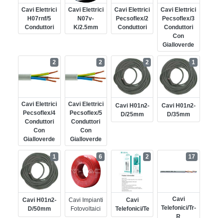
Cavi Elettrici
Cavi Elettrici
Cavi Elettrici
Cavi Elettrici
H07rnf/5
N07v-
Pecsoflex/2
Pecsoflex/3
Conduttori
K/2.5mm
Conduttori
Conduttori
Con
Gialloverde
2
2
2
1
Cavi Elettrici
Cavi Elettrici
Cavi H01n2-
Cavi H01n2-
Pecsoflex/4
Pecsoflex/5
D/25mm
D/35mm
Conduttori
Conduttori
Con
Con
Gialloverde
Gialloverde
1
6
2
17
Cavi
Cavi H01n2-
Cavi Impianti
Cavi
Telefonici/tr-
D/50mm
Fotovoltaici
Telefonici/te
R