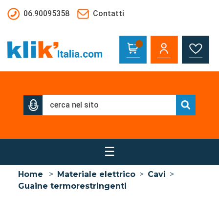
Salta al contenuto principale
06.90095358
Contatti
☰
Home
>
Materiale elettrico
>
Cavi
>
Guaine termorestringenti