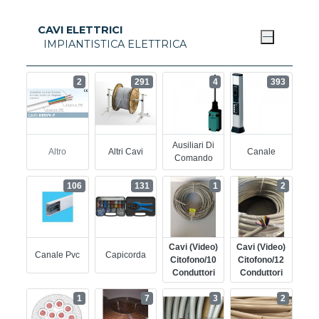
CAVI ELETTRICI
IMPIANTISTICA ELETTRICA
2
291
4
393
Ausiliari Di
Altro
Altri Cavi
Canale
Comando
106
131
1
2
Cavi (video)
Cavi (video)
Canale Pvc
Capicorda
Citofono/10
Citofono/12
Conduttori
Conduttori
1
7
3
2