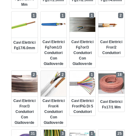
Mm
1
1
1
2
Cavi Elettrici
Cavi Elettrici
Cavi Elettrici
Cavi Elettrici
Fg7om1/3
Fg7or/3
Fror/2
Fg17/6.0mm
Conduttori
Conduttori
Conduttori
Con
Con
Gialloverde
Gialloverde
2
2
1
18
Cavi Elettrici
Cavi Elettrici
Cavi Elettrici
Cavi Elettrici
Fror/3
Fror/4
Fror/più Di 5
Fs17/1 Mm
Conduttori
Conduttori
Conduttori
Con
Con
Gialloverde
Gialloverde
31
3
1
25