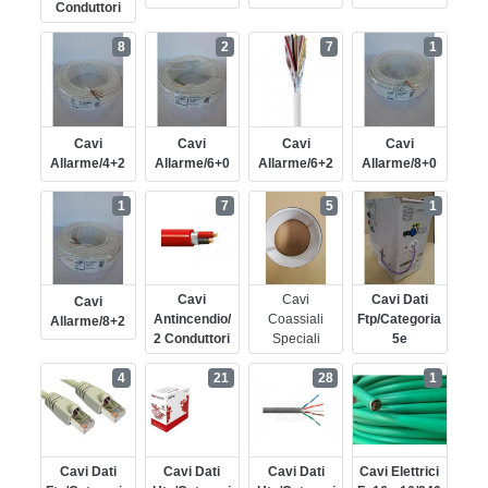
Conduttori
8
2
7
1
Cavi
Cavi
Cavi
Cavi
Allarme/4+2
Allarme/6+0
Allarme/6+2
Allarme/8+0
1
7
5
1
Cavi
Cavi
Cavi Dati
Cavi
Antincendio/
Coassiali
Ftp/categoria
Allarme/8+2
2 Conduttori
Speciali
5e
4
21
28
1
Cavi Dati
Cavi Dati
Cavi Dati
Cavi Elettrici