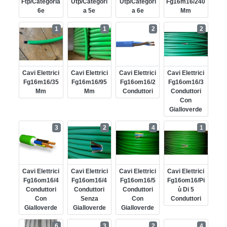
Ftp/categoria
Utp/categori
Utp/categori
Fg16m16/240
6e
A 5e
A 6e
Mm
1
1
2
2
Cavi Elettrici
Cavi Elettrici
Cavi Elettrici
Cavi Elettrici
Fg16m16/35
Fg16m16/95
Fg16om16/2
Fg16om16/3
Mm
Mm
Conduttori
Conduttori
Con
Gialloverde
3
2
4
1
Cavi Elettrici
Cavi Elettrici
Cavi Elettrici
Cavi Elettrici
Fg16om16/4
Fg16om16/4
Fg16om16/5
Fg16om16/pi
Conduttori
Conduttori
Conduttori
Ù Di 5
Con
Senza
Con
Conduttori
Gialloverde
Gialloverde
Gialloverde
6
3
2
4