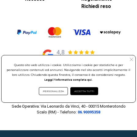
Richiedi reso
Questo sito web utilizza i cookie. Utilizziamo i cookie per statistiche e per
personalizzare contenuti ed annunci. Navigando nel sito accetti implicitamente il
loro utilizzo. Chiudendo questa finestra, il consenso è da considerarsi negato.
© Elettroservice Spa - Sede Legale: Via Leonardo da Vinci, 40 -
Leggi l'informativa completa qui.
00015 Monterotondo Scalo (RM)
Partita Iva: 01586761007 - Codice Fiscale: 06634500588 Capitale
PERSONALIZZA
ACCETTA TUTTI
Sociale 1.600.000,00 Euro i.v. Iscritto al Registro delle Imprese di
Roma REA: RM-535144
Sede Operativa: Via Leonardo da Vinci, 40 - 00015 Monterotondo
Scalo (RM) - Telefono:
06.90095358