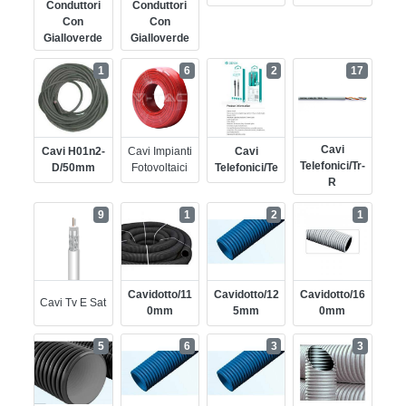
Conduttori
Conduttori
Con
Con
Gialloverde
Gialloverde
1
6
2
17
Cavi
Cavi H01n2-
Cavi Impianti
Cavi
Telefonici/tr-
D/50mm
Fotovoltaici
Telefonici/te
R
9
1
2
1
Cavidotto/11
Cavidotto/12
Cavidotto/16
Cavi Tv E Sat
0mm
5mm
0mm
5
6
3
3