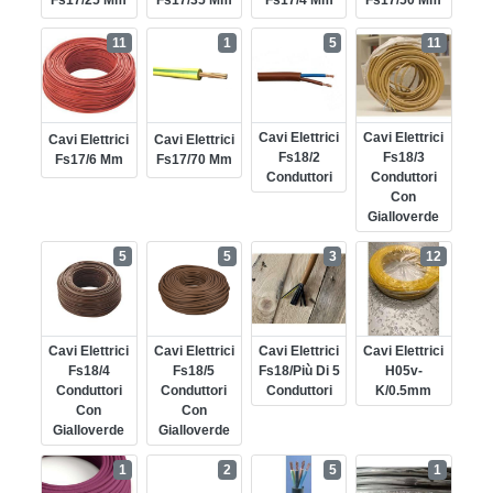
Fs17/25 Mm
Fs17/35 Mm
Fs17/4 Mm
Fs17/50 Mm
11
1
5
11
Cavi Elettrici
Cavi Elettrici
Cavi Elettrici
Cavi Elettrici
Fs18/2
Fs18/3
Fs17/6 Mm
Fs17/70 Mm
Conduttori
Conduttori
Con
Gialloverde
5
5
3
12
Cavi Elettrici
Cavi Elettrici
Cavi Elettrici
Cavi Elettrici
Fs18/4
Fs18/5
Fs18/più Di 5
H05v-
Conduttori
Conduttori
Conduttori
K/0.5mm
Con
Con
Gialloverde
Gialloverde
1
2
5
1