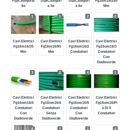
Ftp/categoria
Utp/categori
Utp/categori
Fg16m16/240
6e
A 5e
A 6e
Mm
1
1
2
2
Cavi Elettrici
Cavi Elettrici
Cavi Elettrici
Cavi Elettrici
Fg16m16/35
Fg16m16/95
Fg16om16/2
Fg16om16/3
Mm
Mm
Conduttori
Conduttori
Con
Gialloverde
3
2
4
1
Cavi Elettrici
Cavi Elettrici
Cavi Elettrici
Cavi Elettrici
Fg16om16/4
Fg16om16/4
Fg16om16/5
Fg16om16/pi
Conduttori
Conduttori
Conduttori
Ù Di 5
Con
Senza
Con
Conduttori
Gialloverde
Gialloverde
Gialloverde
6
3
2
4