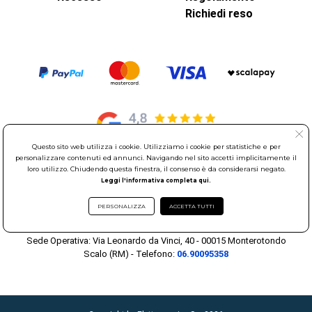
Richiedi reso
Questo sito web utilizza i cookie. Utilizziamo i cookie per statistiche e per
personalizzare contenuti ed annunci. Navigando nel sito accetti implicitamente il
loro utilizzo. Chiudendo questa finestra, il consenso è da considerarsi negato.
© Elettroservice Spa - Sede Legale: Via Leonardo da Vinci, 40 -
Leggi l'informativa completa qui.
00015 Monterotondo Scalo (RM)
Partita Iva: 01586761007 - Codice Fiscale: 06634500588 Capitale
PERSONALIZZA
ACCETTA TUTTI
Sociale 1.600.000,00 Euro i.v. Iscritto al Registro delle Imprese di
Roma REA: RM-535144
Sede Operativa: Via Leonardo da Vinci, 40 - 00015 Monterotondo
Scalo (RM) - Telefono:
06.90095358