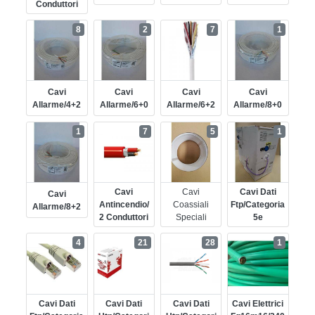
Conduttori
8
2
7
1
Cavi
Cavi
Cavi
Cavi
Allarme/4+2
Allarme/6+0
Allarme/6+2
Allarme/8+0
1
7
5
1
Cavi
Cavi
Cavi Dati
Cavi
Antincendio/
Coassiali
Ftp/categoria
Allarme/8+2
2 Conduttori
Speciali
5e
4
21
28
1
Cavi Dati
Cavi Dati
Cavi Dati
Cavi Elettrici