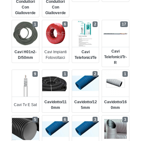
Conduttori
Conduttori
Con
Con
Gialloverde
Gialloverde
1
6
2
17
Cavi
Cavi H01n2-
Cavi Impianti
Cavi
Telefonici/tr-
D/50mm
Fotovoltaici
Telefonici/te
R
9
1
2
1
Cavidotto/11
Cavidotto/12
Cavidotto/16
Cavi Tv E Sat
0mm
5mm
0mm
5
6
3
3