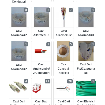
Conduttori
8
2
7
1
Cavi
Cavi
Cavi
Cavi
Allarme/4+2
Allarme/6+0
Allarme/6+2
Allarme/8+0
1
7
5
1
Cavi
Cavi
Cavi Dati
Cavi
Antincendio/
Coassiali
Ftp/categoria
Allarme/8+2
2 Conduttori
Speciali
5e
4
21
28
1
Cavi Dati
Cavi Dati
Cavi Dati
Cavi Elettrici