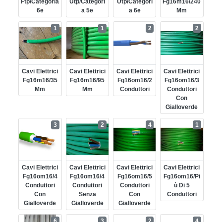
Ftp/categoria
Utp/categori
Utp/categori
Fg16m16/240
6e
A 5e
A 6e
Mm
1
1
2
2
Cavi Elettrici
Cavi Elettrici
Cavi Elettrici
Cavi Elettrici
Fg16m16/35
Fg16m16/95
Fg16om16/2
Fg16om16/3
Mm
Mm
Conduttori
Conduttori
Con
Gialloverde
3
2
4
1
Cavi Elettrici
Cavi Elettrici
Cavi Elettrici
Cavi Elettrici
Fg16om16/4
Fg16om16/4
Fg16om16/5
Fg16om16/pi
Conduttori
Conduttori
Conduttori
Ù Di 5
Con
Senza
Con
Conduttori
Gialloverde
Gialloverde
Gialloverde
6
3
2
4