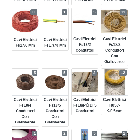
Fs17/25 Mm
Fs17/35 Mm
Fs17/4 Mm
Fs17/50 Mm
11
1
5
11
Cavi Elettrici
Cavi Elettrici
Cavi Elettrici
Cavi Elettrici
Fs18/2
Fs18/3
Fs17/6 Mm
Fs17/70 Mm
Conduttori
Conduttori
Con
Gialloverde
5
5
3
12
Cavi Elettrici
Cavi Elettrici
Cavi Elettrici
Cavi Elettrici
Fs18/4
Fs18/5
Fs18/più Di 5
H05v-
Conduttori
Conduttori
Conduttori
K/0.5mm
Con
Con
Gialloverde
Gialloverde
1
2
5
1