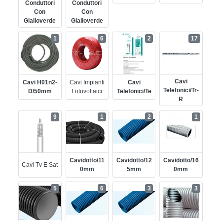
Conduttori
Conduttori
Con
Con
Gialloverde
Gialloverde
1
6
2
17
Cavi
Cavi H01n2-
Cavi Impianti
Cavi
Telefonici/tr-
D/50mm
Fotovoltaici
Telefonici/te
R
9
1
2
1
Cavidotto/11
Cavidotto/12
Cavidotto/16
Cavi Tv E Sat
0mm
5mm
0mm
5
6
3
3