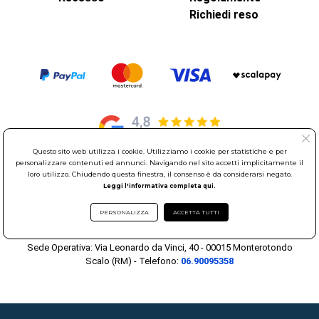
Richiedi reso
Questo sito web utilizza i cookie. Utilizziamo i cookie per statistiche e per
personalizzare contenuti ed annunci. Navigando nel sito accetti implicitamente il
loro utilizzo. Chiudendo questa finestra, il consenso è da considerarsi negato.
© Elettroservice Spa - Sede Legale: Via Leonardo da Vinci, 40 -
Leggi l'informativa completa qui.
00015 Monterotondo Scalo (RM)
Partita Iva: 01586761007 - Codice Fiscale: 06634500588 Capitale
PERSONALIZZA
ACCETTA TUTTI
Sociale 1.600.000,00 Euro i.v. Iscritto al Registro delle Imprese di
Roma REA: RM-535144
Sede Operativa: Via Leonardo da Vinci, 40 - 00015 Monterotondo
Scalo (RM) - Telefono:
06.90095358