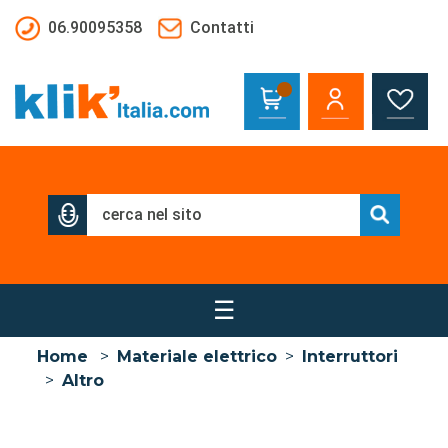
Salta al contenuto principale
06.90095358
Contatti
☰
Home
>
Materiale elettrico
>
Interruttori
>
Altro