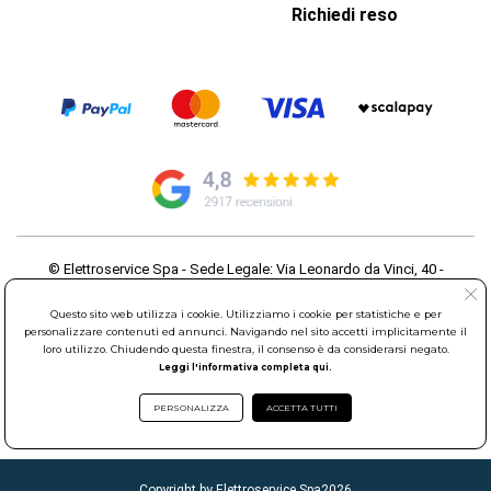
Richiedi reso
© Elettroservice Spa - Sede Legale: Via Leonardo da Vinci, 40 -
00015 Monterotondo Scalo (RM)
Partita Iva: 01586761007 - Codice Fiscale: 06634500588 Capitale
Questo sito web utilizza i cookie. Utilizziamo i cookie per statistiche e per
Sociale 1.600.000,00 Euro i.v. Iscritto al Registro delle Imprese di
personalizzare contenuti ed annunci. Navigando nel sito accetti implicitamente il
loro utilizzo. Chiudendo questa finestra, il consenso è da considerarsi negato.
Roma REA: RM-535144
Leggi l'informativa completa qui.
Sede Operativa: Via Leonardo da Vinci, 40 - 00015 Monterotondo
Scalo (RM) - Telefono:
06.90095358
PERSONALIZZA
ACCETTA TUTTI
Copyright by Elettroservice Spa
2026