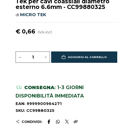
Tek per cavi coassiali diametro
esterno 6.6mm - CC99880325
MICRO TEK
di
€ 0,66
IVA incl.
AGGIUNGI AL CARRELLO
CONSEGNA
: 1-3 GIORNI
DISPONIBILITÀ IMMEDIATA
EAN: 9999900964271
SKU: CC99880325
CONDIVIDI: