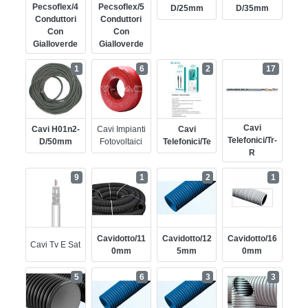
Pecsoflex/4
Pecsoflex/5
D/25mm
D/35mm
Conduttori
Conduttori
Con
Con
Gialloverde
Gialloverde
1
6
2
17
Cavi
Cavi H01n2-
Cavi Impianti
Cavi
Telefonici/tr-
D/50mm
Fotovoltaici
Telefonici/te
R
9
1
2
1
Cavidotto/11
Cavidotto/12
Cavidotto/16
Cavi Tv E Sat
0mm
5mm
0mm
5
6
3
3