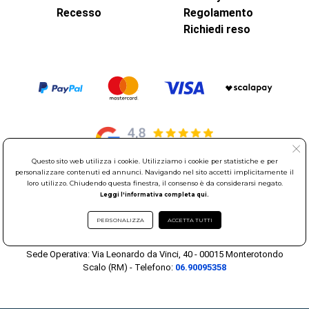
Recesso
Regolamento
Richiedi reso
Questo sito web utilizza i cookie. Utilizziamo i cookie per statistiche e per
personalizzare contenuti ed annunci. Navigando nel sito accetti implicitamente il
loro utilizzo. Chiudendo questa finestra, il consenso è da considerarsi negato.
© Elettroservice Spa - Sede Legale: Via Leonardo da Vinci, 40 -
Leggi l'informativa completa qui.
00015 Monterotondo Scalo (RM)
Partita Iva: 01586761007 - Codice Fiscale: 06634500588 Capitale
PERSONALIZZA
ACCETTA TUTTI
Sociale 1.600.000,00 Euro i.v. Iscritto al Registro delle Imprese di
Roma REA: RM-535144
Sede Operativa: Via Leonardo da Vinci, 40 - 00015 Monterotondo
Scalo (RM) - Telefono:
06.90095358