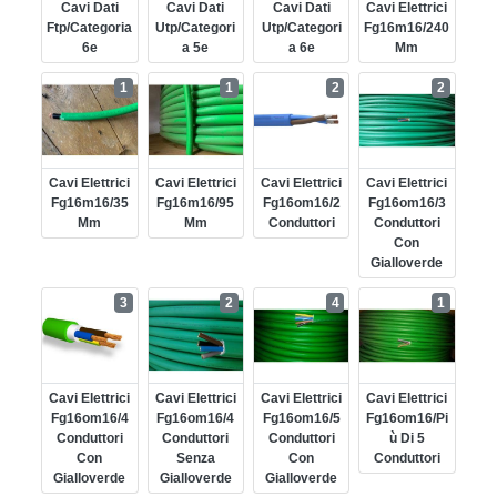
Cavi Dati
Cavi Dati
Cavi Dati
Cavi Elettrici
Ftp/categoria
Utp/categori
Utp/categori
Fg16m16/240
6e
A 5e
A 6e
Mm
1
1
2
2
Cavi Elettrici
Cavi Elettrici
Cavi Elettrici
Cavi Elettrici
Fg16m16/35
Fg16m16/95
Fg16om16/2
Fg16om16/3
Mm
Mm
Conduttori
Conduttori
Con
Gialloverde
3
2
4
1
Cavi Elettrici
Cavi Elettrici
Cavi Elettrici
Cavi Elettrici
Fg16om16/4
Fg16om16/4
Fg16om16/5
Fg16om16/pi
Conduttori
Conduttori
Conduttori
Ù Di 5
Con
Senza
Con
Conduttori
Gialloverde
Gialloverde
Gialloverde