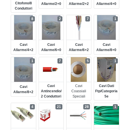
Citofono/8
Allarme/2+0
Allarme/2+2
Allarme/4+0
Conduttori
8
2
7
1
Cavi
Cavi
Cavi
Cavi
Allarme/4+2
Allarme/6+0
Allarme/6+2
Allarme/8+0
1
7
5
1
Cavi
Cavi
Cavi Dati
Cavi
Antincendio/
Coassiali
Ftp/categoria
Allarme/8+2
2 Conduttori
Speciali
5e
4
21
28
1