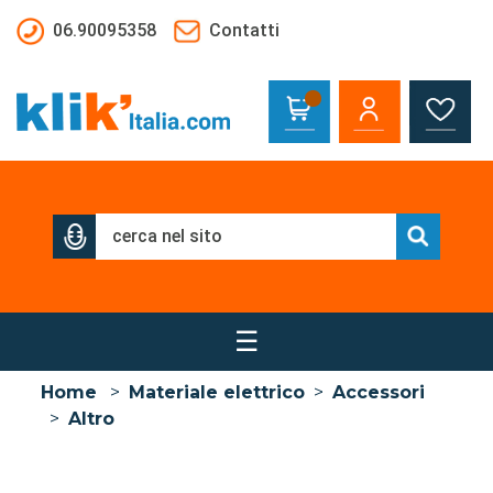
Salta al contenuto principale
06.90095358
Contatti
☰
Home
>
Materiale elettrico
>
Accessori
>
Altro