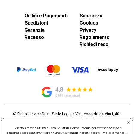
Ordini e Pagamenti
Sicurezza
Spedizioni
Cookies
Garanzia
Privacy
Recesso
Regolamento
Richiedi reso
© Elettroservice Spa - Sede Legale: Via Leonardo da Vinci, 40 -
00015 Monterotondo Scalo (RM)
Partita Iva: 01586761007 - Codice Fiscale: 06634500588 Capitale
Questo sito web utilizza i cookie. Utilizziamo i cookie per statistiche e per
Sociale 1.600.000,00 Euro i.v. Iscritto al Registro delle Imprese di
personalizzare contenuti ed annunci. Navigando nel sito accetti implicitamente il