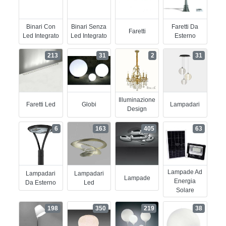
Binari Con
Binari Senza
Faretti Da
Faretti
Led Integrato
Led Integrato
Esterno
213
31
2
31
Illuminazione
Faretti Led
Globi
Lampadari
Design
6
163
405
63
Lampade Ad
Lampadari
Lampadari
Lampade
Energia
Da Esterno
Led
Solare
198
350
219
38