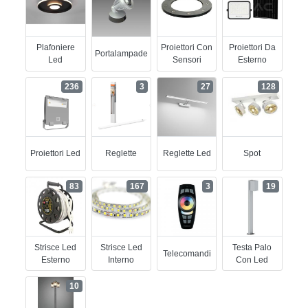
Plafoniere
Proiettori Con
Proiettori Da
Portalampade
Led
Sensori
Esterno
236
3
27
128
Proiettori Led
Reglette
Reglette Led
Spot
83
167
3
19
Strisce Led
Strisce Led
Testa Palo
Telecomandi
Esterno
Interno
Con Led
10