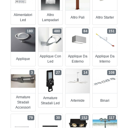
Alimentatori
Altro
Altro Pali
Altro Starter
Led
Lampadari
180
480
84
151
Applique Con
Applique Da
Applique Da
Applique
Led
Esterno
Interno
3
27
14
108
Armature
Armature
Artemide
Binari
Stradali
Stradali Led
Accessori
79
30
152
117