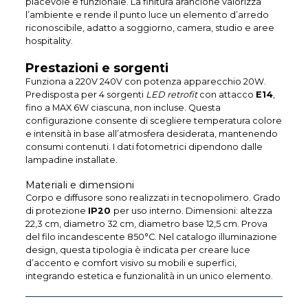
piacevole e funzionale. La finitura arancione valorizza
l’ambiente e rende il punto luce un elemento d’arredo
riconoscibile, adatto a soggiorno, camera, studio e aree
hospitality.
Prestazioni e sorgenti
Funziona a 220V 240V con potenza apparecchio 20W.
Predisposta per 4 sorgenti
LED retrofit
con attacco
E14
,
fino a MAX 6W ciascuna, non incluse. Questa
configurazione consente di scegliere temperatura colore
e intensità in base all’atmosfera desiderata, mantenendo
consumi contenuti. I dati fotometrici dipendono dalle
lampadine installate.
Materiali e dimensioni
Corpo e diffusore sono realizzati in tecnopolimero. Grado
di protezione
IP20
per uso interno. Dimensioni: altezza
22,3 cm, diametro 32 cm, diametro base 12,5 cm. Prova
del filo incandescente 850°C. Nel catalogo illuminazione
design, questa tipologia è indicata per creare luce
d’accento e comfort visivo su mobili e superfici,
integrando estetica e funzionalità in un unico elemento.