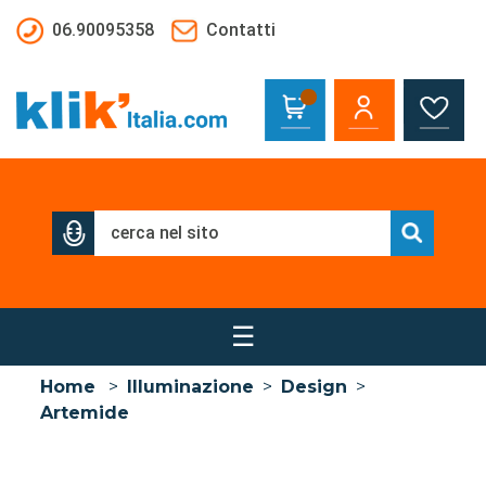
Salta al contenuto principale
06.90095358
Contatti
☰
Home
>
Illuminazione
>
Design
>
Artemide