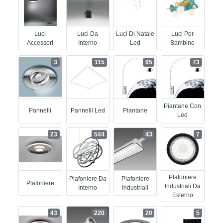
Luci
Luci Da
Luci Di Natale
Luci Per
Accessori
Interno
Led
Bambino
3
115
95
73
Piantane Con
Pannelli
Pannelli Led
Piantane
Led
23
544
43
7
Plafoniere
Plafoniere Da
Plafoniere
Plafoniere
Industriali Da
Interno
Industriali
Esterno
43
220
20
5