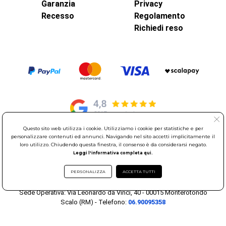
Garanzia
Privacy
Recesso
Regolamento
Richiedi reso
Questo sito web utilizza i cookie. Utilizziamo i cookie per statistiche e per
personalizzare contenuti ed annunci. Navigando nel sito accetti implicitamente il
© Elettroservice Spa - Sede Legale: Via Leonardo da Vinci, 40 -
loro utilizzo. Chiudendo questa finestra, il consenso è da considerarsi negato.
Leggi l'informativa completa qui.
00015 Monterotondo Scalo (RM)
Partita Iva: 01586761007 - Codice Fiscale: 06634500588 Capitale
PERSONALIZZA
ACCETTA TUTTI
Sociale 1.600.000,00 Euro i.v. Iscritto al Registro delle Imprese di
Roma REA: RM-535144
Sede Operativa: Via Leonardo da Vinci, 40 - 00015 Monterotondo
Scalo (RM) - Telefono:
06.90095358