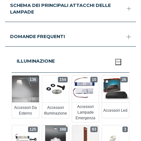
SCHEMA DEI PRINCIPALI ATTACCHI DELLE
LAMPADE
DOMANDE FREQUENTI
ILLUMINAZIONE
136
154
10
26
Accessori
Accessori Da
Accessori
Accessori Led
Lampade
Esterno
Illuminazione
Emergenza
125
398
93
3