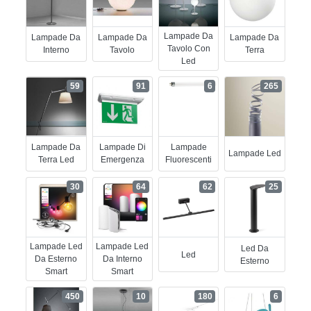
Lampade Da
Lampade Da
Lampade Da
Lampade Da
Tavolo Con
Interno
Tavolo
Terra
Led
59
91
6
265
Lampade Da
Lampade Di
Lampade
Lampade Led
Terra Led
Emergenza
Fluorescenti
30
64
62
25
Lampade Led
Lampade Led
Led Da
Led
Da Esterno
Da Interno
Esterno
Smart
Smart
450
10
180
6