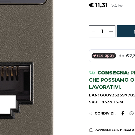
€ 11,31
IVA incl.
CONSEGNA
: 
CHE POSSIAMO OR
LAVORATIVI.
EAN: 800735259778
SKU: 19339.13.M
CONDIVIDI:
AVVISAMI SE IL PREZZO