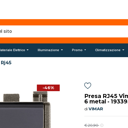
ateriale Elettrico
Illuminazione
Promo
Climatizzazione
Rj45
-46%
Presa RJ45 Vim
6 metal - 19339
VIMAR
di
€ 20,90