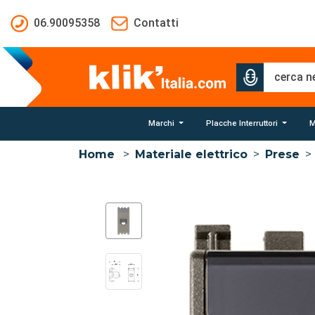
Salta al contenuto principale
06.90095358
Contatti
Marchi
Placche Interruttori
M
Home
>
Materiale elettrico
>
Prese
>