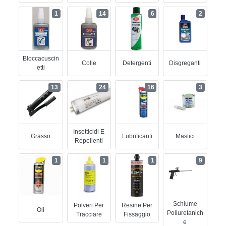
1
14
6
2
Bloccacuscin
Colle
Detergenti
Disgreganti
Etti
13
24
16
3
Insetticidi E
Grasso
Lubrificanti
Mastici
Repellenti
1
1
1
9
Schiume
Polveri Per
Resine Per
Oli
Poliuretanich
Tracciare
Fissaggio
E