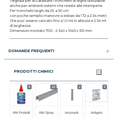
1 legnaia per accatastare i tronchetti di legna utilizzabile
anche per ambienti esterni che resiste alle intemperie
Per tronchetti larghi da 25 a 50 cm
con poche semplici manovre si estrae da 1.72 a 2.34 metri
Che puo' essere caricato fino a 1.0 mt in altezza e 2.34 mt
di larghezza
Dimensioni montato 1720 - 2.340 x 1045 x 310 mm
DOMANDE FREQUENTI
PRODOTTI CHIMICI
8
32
2
5
Altri Prodotti
Altri Spray
Ancoranti
Antigelo