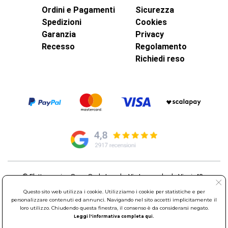
Ordini e Pagamenti
Sicurezza
Spedizioni
Cookies
Garanzia
Privacy
Recesso
Regolamento
Richiedi reso
© Elettroservice Spa - Sede Legale: Via Leonardo da Vinci, 40 -
00015 Monterotondo Scalo (RM)
Questo sito web utilizza i cookie. Utilizziamo i cookie per statistiche e per
Partita Iva: 01586761007 - Codice Fiscale: 06634500588 Capitale
personalizzare contenuti ed annunci. Navigando nel sito accetti implicitamente il
Sociale 1.600.000,00 Euro i.v. Iscritto al Registro delle Imprese di
loro utilizzo. Chiudendo questa finestra, il consenso è da considerarsi negato.
Roma REA: RM-535144
Leggi l'informativa completa qui.
Sede Operativa: Via Leonardo da Vinci, 40 - 00015 Monterotondo