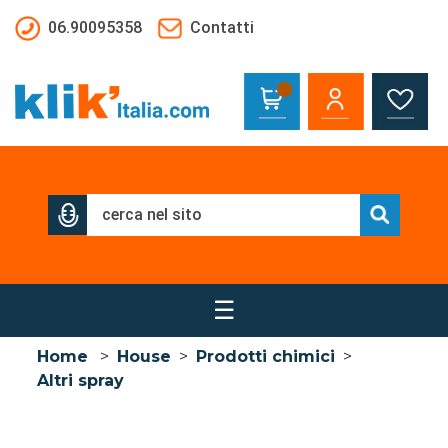
Salta al contenuto principale
06.90095358
Contatti
☰
Home
>
House
>
Prodotti chimici
>
Altri spray