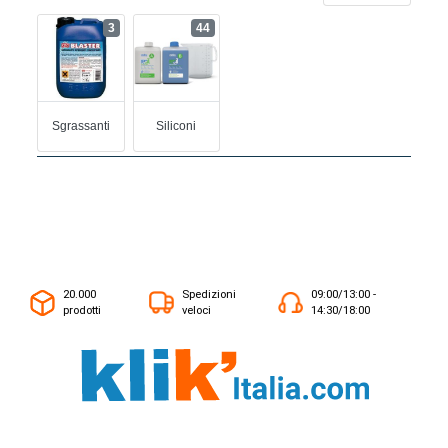
3
44
Sgrassanti
Siliconi
20.000
Spedizioni
09:00/13:00 -
prodotti
veloci
14:30/18:00