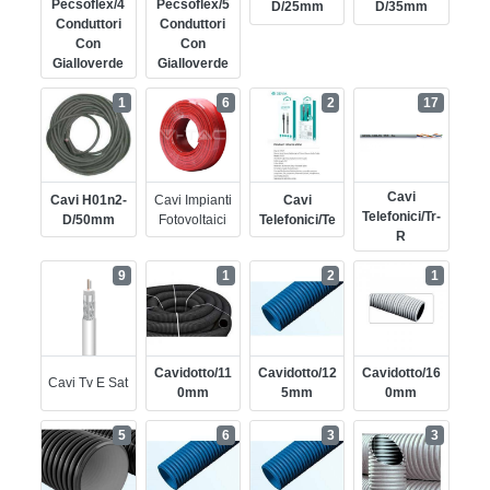
Pecsoflex/4
Pecsoflex/5
D/25mm
D/35mm
Conduttori
Conduttori
Con
Con
Gialloverde
Gialloverde
1
6
2
17
Cavi
Cavi H01n2-
Cavi Impianti
Cavi
Telefonici/tr-
D/50mm
Fotovoltaici
Telefonici/te
R
9
1
2
1
Cavidotto/11
Cavidotto/12
Cavidotto/16
Cavi Tv E Sat
0mm
5mm
0mm
5
6
3
3