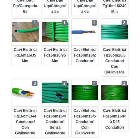
Cavi Dati
Cavi Dati
Cavi Dati
Cavi Elettrici
Ftp/categoria
Utp/categori
Utp/categori
Fg16m16/240
6e
A 5e
A 6e
Mm
1
1
2
2
Cavi Elettrici
Cavi Elettrici
Cavi Elettrici
Cavi Elettrici
Fg16m16/35
Fg16m16/95
Fg16om16/2
Fg16om16/3
Mm
Mm
Conduttori
Conduttori
Con
Gialloverde
3
2
4
1
Cavi Elettrici
Cavi Elettrici
Cavi Elettrici
Cavi Elettrici
Fg16om16/4
Fg16om16/4
Fg16om16/5
Fg16om16/pi
Conduttori
Conduttori
Conduttori
Ù Di 5
Con
Senza
Con
Conduttori
Gialloverde
Gialloverde
Gialloverde