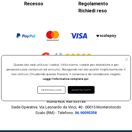
Recesso
Regolamento
Richiedi reso
Questo sito web utilizza i cookie. Utilizziamo i cookie per statistiche e per
personalizzare contenuti ed annunci. Navigando nel sito accetti implicitamente il
loro utilizzo. Chiudendo questa finestra, il consenso è da considerarsi negato.
© Elettroservice Spa - Sede Legale: Via Leonardo da Vinci, 40 -
Leggi l'informativa completa qui.
00015 Monterotondo Scalo (RM)
Partita Iva: 01586761007 - Codice Fiscale: 06634500588 Capitale
PERSONALIZZA
ACCETTA TUTTI
Sociale 1.600.000,00 Euro i.v. Iscritto al Registro delle Imprese di
Roma REA: RM-535144
Sede Operativa: Via Leonardo da Vinci, 40 - 00015 Monterotondo
Scalo (RM) - Telefono:
06.90095358