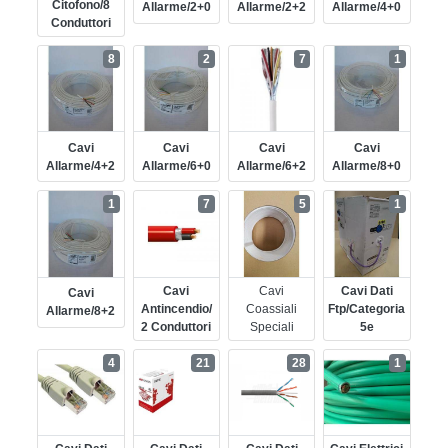
Citofono/8
Allarme/2+0
Allarme/2+2
Allarme/4+0
Conduttori
8
2
7
1
Cavi
Cavi
Cavi
Cavi
Allarme/4+2
Allarme/6+0
Allarme/6+2
Allarme/8+0
1
7
5
1
Cavi
Cavi
Cavi Dati
Cavi
Antincendio/
Coassiali
Ftp/categoria
Allarme/8+2
2 Conduttori
Speciali
5e
4
21
28
1