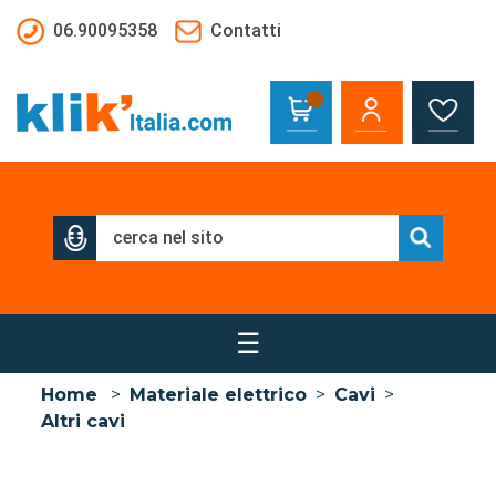
Salta al contenuto principale
06.90095358
Contatti
☰
Home
>
Materiale elettrico
>
Cavi
>
Altri cavi