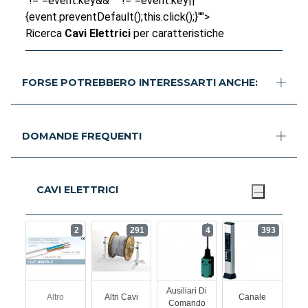
"!="=event.key&&"" "!="=event.key||
{event.preventDefault();this.click();}"">
Ricerca
Cavi Elettrici
per caratteristiche
FORSE POTREBBERO INTERESSARTI ANCHE:
DOMANDE FREQUENTI
CAVI ELETTRICI
2
291
4
393
Ausiliari Di
Altro
Altri Cavi
Canale
Comando