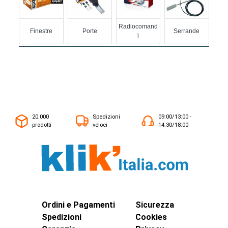
Radiocomand
Finestre
Porte
Serrande
I
20.000
Spedizioni
09:00/13:00 -
prodotti
veloci
14:30/18:00
Ordini e Pagamenti
Sicurezza
Spedizioni
Cookies