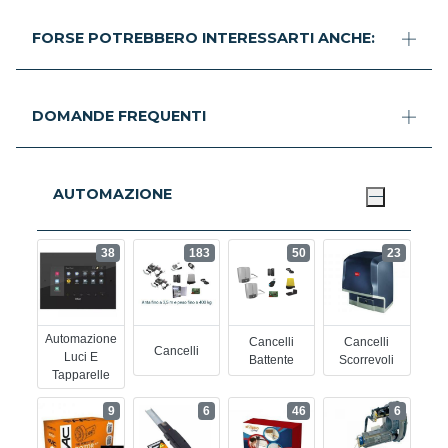
FORSE POTREBBERO INTERESSARTI ANCHE:
DOMANDE FREQUENTI
AUTOMAZIONE
38
183
50
23
Automazione
Cancelli
Cancelli
Cancelli
Luci E
Battente
Scorrevoli
Tapparelle
9
6
46
6