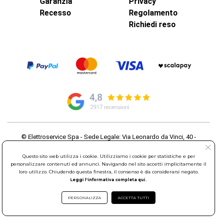
Garanzia
Privacy
Recesso
Regolamento
Richiedi reso
© Elettroservice Spa - Sede Legale: Via Leonardo da Vinci, 40 -
00015 Monterotondo Scalo (RM)
Partita Iva: 01586761007 - Codice Fiscale: 06634500588 Capitale
Questo sito web utilizza i cookie. Utilizziamo i cookie per statistiche e per
Sociale 1.600.000,00 Euro i.v. Iscritto al Registro delle Imprese di
personalizzare contenuti ed annunci. Navigando nel sito accetti implicitamente il
loro utilizzo. Chiudendo questa finestra, il consenso è da considerarsi negato.
Roma REA: RM-535144
Leggi l'informativa completa qui.
Sede Operativa: Via Leonardo da Vinci, 40 - 00015 Monterotondo
Scalo (RM) - Telefono:
06.90095358
PERSONALIZZA
ACCETTA TUTTI