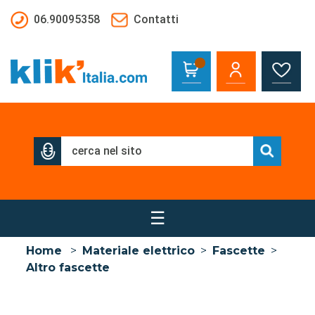
Salta al contenuto principale
06.90095358
Contatti
☰
Home
>
Materiale elettrico
>
Fascette
>
Altro fascette