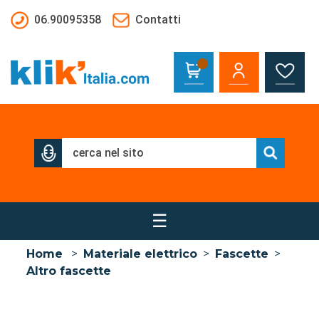
Salta al contenuto principale
06.90095358
Contatti
☰
Home
>
Materiale elettrico
>
Fascette
>
Altro fascette