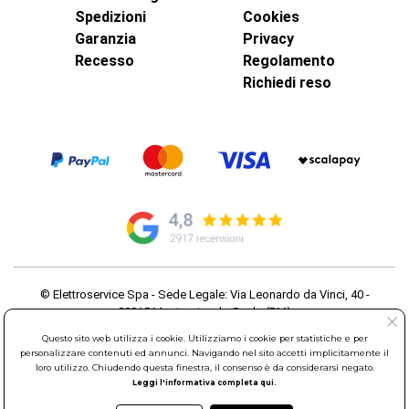
Spedizioni
Cookies
Garanzia
Privacy
Recesso
Regolamento
Richiedi reso
© Elettroservice Spa - Sede Legale: Via Leonardo da Vinci, 40 -
00015 Monterotondo Scalo (RM)
Partita Iva: 01586761007 - Codice Fiscale: 06634500588 Capitale
Questo sito web utilizza i cookie. Utilizziamo i cookie per statistiche e per
Sociale 1.600.000,00 Euro i.v. Iscritto al Registro delle Imprese di
personalizzare contenuti ed annunci. Navigando nel sito accetti implicitamente il
Roma REA: RM-535144
loro utilizzo. Chiudendo questa finestra, il consenso è da considerarsi negato.
Sede Operativa: Via Leonardo da Vinci, 40 - 00015 Monterotondo
Leggi l'informativa completa qui.
Scalo (RM) - Telefono:
06.90095358