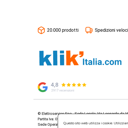
20.000 prodotti
Spedizioni veloc
© Elettroservice Spa - Sede Legale: Via Leonardo da V
Partita Iva: 01586761007 - Codice Fiscale: 06634500588 
Questo sito web utilizza i cookie. Utilizzi
Sede Operativa: Via Leonardo da Vinci, 40 - 00015 Mo