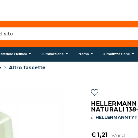
ateriale Elettrico
Illuminazione
Promo
Climatizzazione
e
>
Altro fascette
HELLERMANN T
NATURALI 138
HELLERMANNTY
di
€ 1,21
IVA incl.