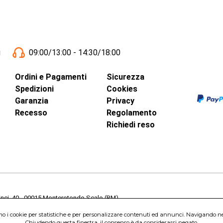
i
09:00/13:00 - 14:30/18:00
Ordini e Pagamenti
Sicurezza
Spedizioni
Cookies
Garanzia
Privacy
Recesso
Regolamento
Richiedi reso
inci, 40 - 00015 Monterotondo Scalo (RM)
Capitale Sociale 1.600.000,00 Euro i.v. Iscritto al Registro delle Imprese di 
amo i cookie per statistiche e per personalizzare contenuti ed annunci. Navigando nel s
nterotondo Scalo (RM) - Telefono:
06.90095358
Chiudendo questa finestra, il consenso è da considerarsi negato.