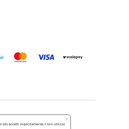
Roma REA: RM-535144
ito accetti implicitamente il loro utilizzo.