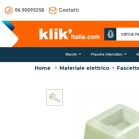
Salta al contenuto principale
06.90095358
Contatti
Marchi
Placche Interruttori
M
Home
>
Materiale elettrico
>
Fascett