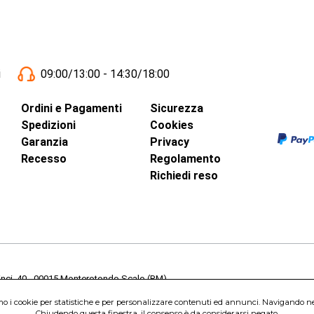
i
09:00/13:00 - 14:30/18:00
Ordini e Pagamenti
Sicurezza
Spedizioni
Cookies
Garanzia
Privacy
Recesso
Regolamento
Richiedi reso
inci, 40 - 00015 Monterotondo Scalo (RM)
Capitale Sociale 1.600.000,00 Euro i.v. Iscritto al Registro delle Imprese di 
amo i cookie per statistiche e per personalizzare contenuti ed annunci. Navigando nel s
nterotondo Scalo (RM) - Telefono:
06.90095358
Chiudendo questa finestra, il consenso è da considerarsi negato.