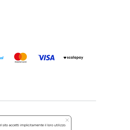
Roma REA: RM-535144
ito accetti implicitamente il loro utilizzo.