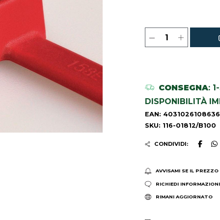
CONSEGNA
: 
DISPONIBILITÀ I
EAN: 4031026108636
SKU: 116-01812/B100
CONDIVIDI:
AVVISAMI SE IL PREZZO
RICHIEDI INFORMAZION
RIMANI AGGIORNATO