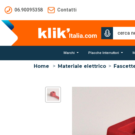
Salta al contenuto principale
06.90095358
Contatti
Marchi
Placche Interruttori
M
Home
>
Materiale elettrico
>
Fascett