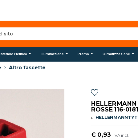
ateriale Elettrico
Illuminazione
Promo
Climatizzazione
e
>
Altro fascette
HELLERMANN T
ROSSE 116-018
HELLERMANNTY
di
€ 0,93
IVA incl.