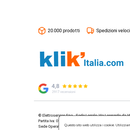
20.000 prodotti
Spedizioni veloc
© Elettroservice Spa - Sede Legale: Via Leonardo da V
Partita Iva: 01586761007 - Codice Fiscale: 06634500588 
Questo sito web utilizza i cookie. Utilizzi
Sede Operativa: Via Leonardo da Vinci, 40 - 00015 Mo