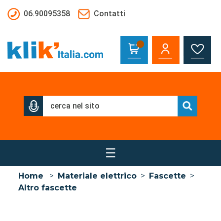
Salta al contenuto principale
06.90095358
Contatti
☰
Home
>
Materiale elettrico
>
Fascette
>
Altro fascette