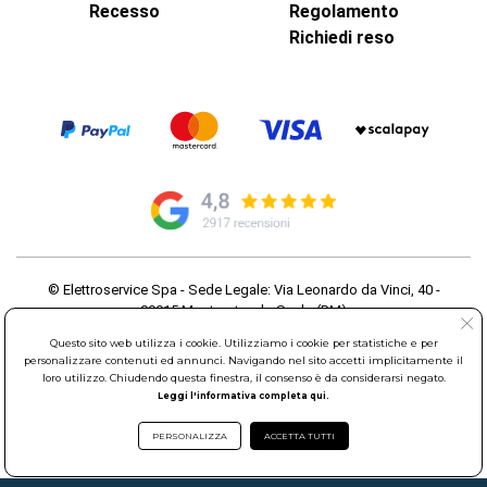
Recesso
Regolamento
Richiedi reso
© Elettroservice Spa - Sede Legale: Via Leonardo da Vinci, 40 -
00015 Monterotondo Scalo (RM)
Partita Iva: 01586761007 - Codice Fiscale: 06634500588 Capitale
Questo sito web utilizza i cookie. Utilizziamo i cookie per statistiche e per
Sociale 1.600.000,00 Euro i.v. Iscritto al Registro delle Imprese di
personalizzare contenuti ed annunci. Navigando nel sito accetti implicitamente il
Roma REA: RM-535144
loro utilizzo. Chiudendo questa finestra, il consenso è da considerarsi negato.
Sede Operativa: Via Leonardo da Vinci, 40 - 00015 Monterotondo
Leggi l'informativa completa qui.
Scalo (RM) - Telefono:
06.90095358
PERSONALIZZA
ACCETTA TUTTI