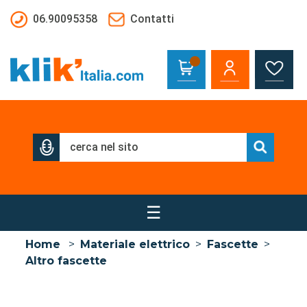
Salta al contenuto principale
06.90095358
Contatti
☰
Home
>
Materiale elettrico
>
Fascette
>
Altro fascette