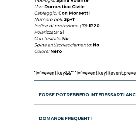
Tipologia:
Spina Volante
Uso:
Domestico Civile
Cablaggio:
Con Morsetti
Numero poli:
3p+T
Indice di protezione (IP):
IP20
Polarizzata:
Si
Con fusibile:
No
Spina antischiacciamento:
No
Colore:
Nero
"!="=event.key&&"" "!="=event.key||{event.prevent
FORSE POTREBBERO INTERESSARTI ANC
DOMANDE FREQUENTI