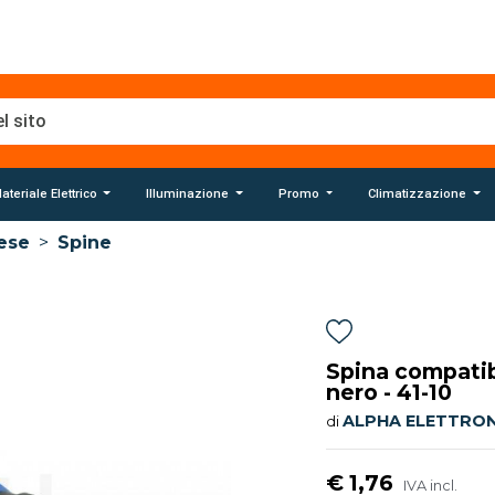
ateriale Elettrico
Illuminazione
Promo
Climatizzazione
ese
>
Spine
Spina compatib
nero - 41-10
ALPHA ELETTRON
di
€ 1,76
IVA incl.