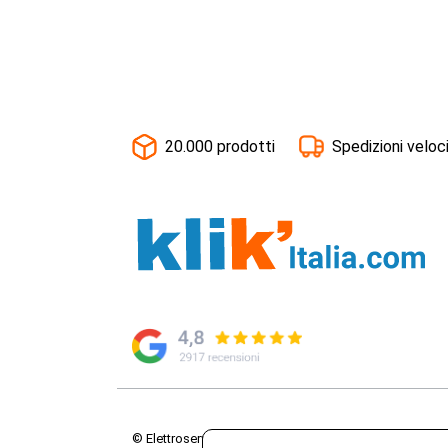
20.000 prodotti
Spedizioni veloc
© Elettroservice Spa - Sede Legale: Via Leonardo da V