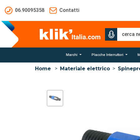
Salta al contenuto principale
06.90095358
Contatti
Marchi
Placche Interruttori
M
Home
>
Materiale elettrico
>
Spinepr