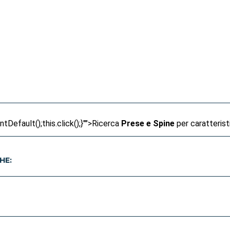
Default();this.click();}"">
Ricerca
Prese e Spine
per caratteris
HE: