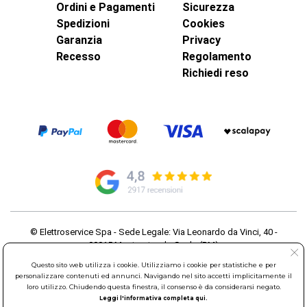
Ordini e Pagamenti
Sicurezza
Spedizioni
Cookies
Garanzia
Privacy
Recesso
Regolamento
Richiedi reso
© Elettroservice Spa - Sede Legale: Via Leonardo da Vinci, 40 -
00015 Monterotondo Scalo (RM)
Partita Iva: 01586761007 - Codice Fiscale: 06634500588 Capitale
Questo sito web utilizza i cookie. Utilizziamo i cookie per statistiche e per
Sociale 1.600.000,00 Euro i.v. Iscritto al Registro delle Imprese di
personalizzare contenuti ed annunci. Navigando nel sito accetti implicitamente il
Roma REA: RM-535144
loro utilizzo. Chiudendo questa finestra, il consenso è da considerarsi negato.
Sede Operativa: Via Leonardo da Vinci, 40 - 00015 Monterotondo
Leggi l'informativa completa qui.