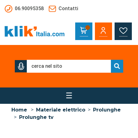
Salta al contenuto principale
06.90095358
Contatti
☰
Home
>
Materiale elettrico
>
Prolunghe
>
Prolunghe tv