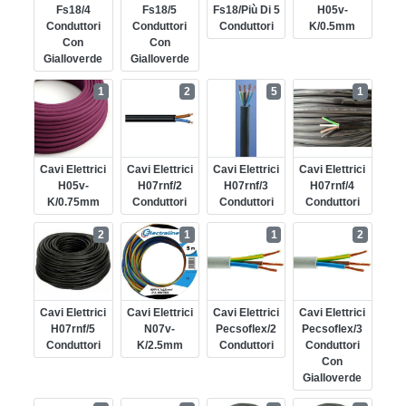
Fs18/4
Fs18/5
Fs18/più Di 5
H05v-
Conduttori
Conduttori
Conduttori
K/0.5mm
Con
Con
Gialloverde
Gialloverde
1
2
5
1
Cavi Elettrici
Cavi Elettrici
Cavi Elettrici
Cavi Elettrici
H05v-
H07rnf/2
H07rnf/3
H07rnf/4
K/0.75mm
Conduttori
Conduttori
Conduttori
2
1
1
2
Cavi Elettrici
Cavi Elettrici
Cavi Elettrici
Cavi Elettrici
H07rnf/5
N07v-
Pecsoflex/2
Pecsoflex/3
Conduttori
K/2.5mm
Conduttori
Conduttori
Con
Gialloverde