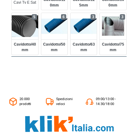
Cavi Tv E Sat
0mm
5mm
0mm
5
6
3
3
Cavidotto/40
Cavidotto/50
Cavidotto/63
Cavidotto/75
Mm
Mm
Mm
Mm
20.000
Spedizioni
09:00/13:00 -
prodotti
veloci
14:30/18:00