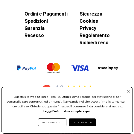
Ordini e Pagamenti
Sicurezza
Spedizioni
Cookies
Garanzia
Privacy
Recesso
Regolamento
Richiedi reso
Questo sito web utilizza i cookie. Utilizziamo i cookie per statistiche e per
personalizzare contenuti ed annunci. Navigando nel sito accetti implicitamente il
loro utilizzo. Chiudendo questa finestra, il consenso è da considerarsi negato.
© Elettroservice Spa - Sede Legale: Via Leonardo da Vinci, 40 -
Leggi l'informativa completa qui.
00015 Monterotondo Scalo (RM)
PERSONALIZZA
ACCETTA TUTTI
Partita Iva: 01586761007 - Codice Fiscale: 06634500588 Capitale
Sociale 1.600.000,00 Euro i.v. Iscritto al Registro delle Imprese di