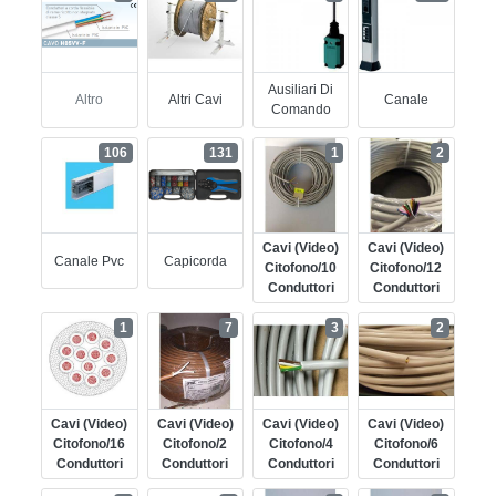
Ausiliari Di
Altro
Altri Cavi
Canale
Comando
106
131
1
2
Cavi (video)
Cavi (video)
Canale Pvc
Capicorda
Citofono/10
Citofono/12
Conduttori
Conduttori
1
7
3
2
Cavi (video)
Cavi (video)
Cavi (video)
Cavi (video)
Citofono/16
Citofono/2
Citofono/4
Citofono/6
Conduttori
Conduttori
Conduttori
Conduttori