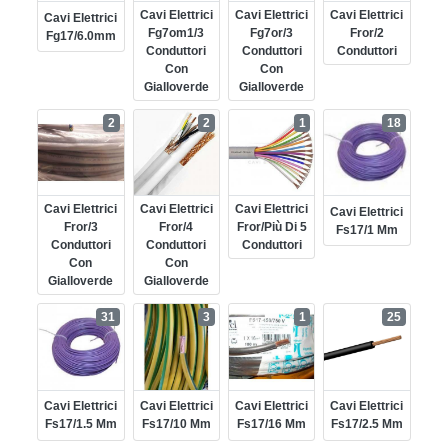
Cavi Elettrici
Cavi Elettrici
Cavi Elettrici
Cavi Elettrici
Fg7om1/3
Fg7or/3
Fror/2
Fg17/6.0mm
Conduttori
Conduttori
Conduttori
Con
Con
Gialloverde
Gialloverde
2
2
1
18
Cavi Elettrici
Cavi Elettrici
Cavi Elettrici
Cavi Elettrici
Fror/3
Fror/4
Fror/più Di 5
Fs17/1 Mm
Conduttori
Conduttori
Conduttori
Con
Con
Gialloverde
Gialloverde
31
3
1
25
Cavi Elettrici
Cavi Elettrici
Cavi Elettrici
Cavi Elettrici
Fs17/1.5 Mm
Fs17/10 Mm
Fs17/16 Mm
Fs17/2.5 Mm