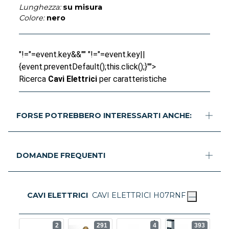
Lunghezza:
su misura
Colore:
nero
"!="=event.key&&"" "!="=event.key||
{event.preventDefault();this.click();}"">
Ricerca
Cavi Elettrici
per caratteristiche
FORSE POTREBBERO INTERESSARTI ANCHE:
DOMANDE FREQUENTI
CAVI ELETTRICI
CAVI ELETTRICI H07RNF
2
291
4
393