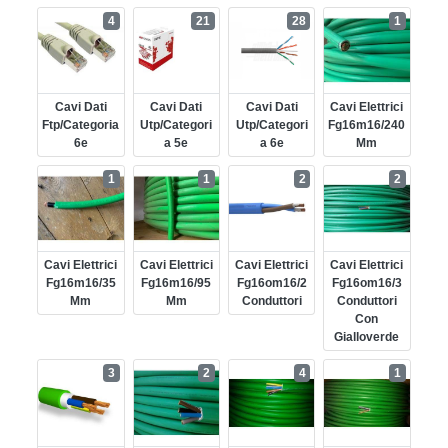
4
21
28
1
Cavi Dati
Cavi Dati
Cavi Dati
Cavi Elettrici
Ftp/categoria
Utp/categori
Utp/categori
Fg16m16/240
6e
A 5e
A 6e
Mm
1
1
2
2
Cavi Elettrici
Cavi Elettrici
Cavi Elettrici
Cavi Elettrici
Fg16m16/35
Fg16m16/95
Fg16om16/2
Fg16om16/3
Mm
Mm
Conduttori
Conduttori
Con
Gialloverde
3
2
4
1