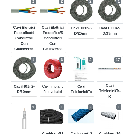
2
2
2
1
Cavi Elettrici
Cavi Elettrici
Cavi H01n2-
Cavi H01n2-
Pecsoflex/4
Pecsoflex/5
D/25mm
D/35mm
Conduttori
Conduttori
Con
Con
Gialloverde
Gialloverde
1
6
2
17
Cavi
Cavi H01n2-
Cavi Impianti
Cavi
Telefonici/tr-
D/50mm
Fotovoltaici
Telefonici/te
R
9
1
2
1
Cavidotto/11
Cavidotto/12
Cavidotto/16