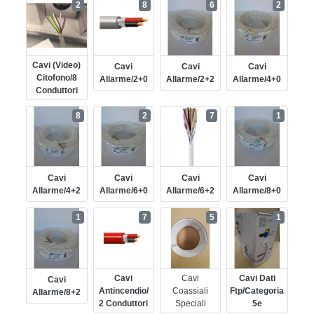
2
8
6
2
Cavi (video)
Cavi
Cavi
Cavi
Citofono/8
Allarme/2+0
Allarme/2+2
Allarme/4+0
Conduttori
8
2
7
1
Cavi
Cavi
Cavi
Cavi
Allarme/4+2
Allarme/6+0
Allarme/6+2
Allarme/8+0
1
7
5
1
Cavi
Cavi
Cavi Dati
Cavi
Antincendio/
Coassiali
Ftp/categoria
Allarme/8+2
2 Conduttori
Speciali
5e