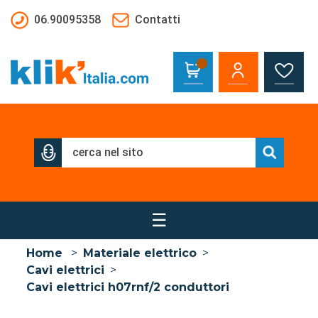
Salta al contenuto principale
06.90095358
Contatti
☰
Home
>
Materiale elettrico
>
Cavi elettrici
>
Cavi elettrici h07rnf/2 conduttori