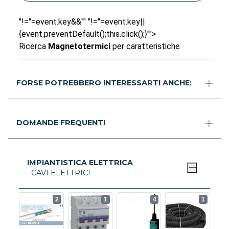
"!="=event.key&&"" "!="=event.key||
{event.preventDefault();this.click();}"">
Ricerca
Magnetotermici
per caratteristiche
FORSE POTREBBERO INTERESSARTI ANCHE:
DOMANDE FREQUENTI
IMPIANTISTICA ELETTRICA
CAVI ELETTRICI
2
1
4
1