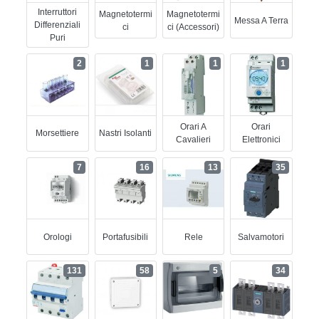
Interruttori
Magnetotermi
Magnetotermi
Messa A Terra
Differenziali
Ci
Ci (accessori)
Puri
2
1
1
1
Orari A
Orari
Morsettiere
Nastri Isolanti
Cavalieri
Elettronici
7
16
13
35
Orologi
Portafusibili
Rele
Salvamotori
131
58
5
34