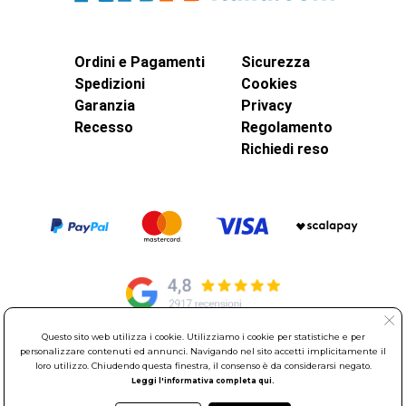
Ordini e Pagamenti
Sicurezza
Spedizioni
Cookies
Garanzia
Privacy
Recesso
Regolamento
Richiedi reso
Questo sito web utilizza i cookie. Utilizziamo i cookie per statistiche e per
personalizzare contenuti ed annunci. Navigando nel sito accetti implicitamente il
© Elettroservice Spa - Sede Legale: Via Leonardo da Vinci, 40 -
loro utilizzo. Chiudendo questa finestra, il consenso è da considerarsi negato.
00015 Monterotondo Scalo (RM)
Leggi l'informativa completa qui.
Partita Iva: 01586761007 - Codice Fiscale: 06634500588 Capitale