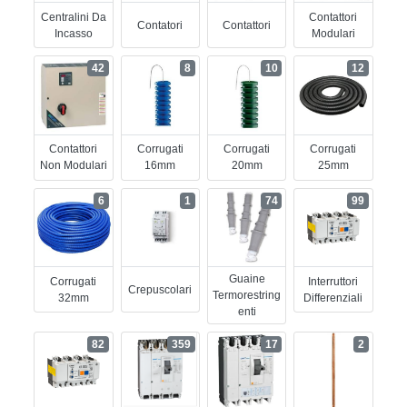
Centralini Da
Contattori
Contatori
Contattori
Incasso
Modulari
42
8
10
12
Contattori
Corrugati
Corrugati
Corrugati
Non Modulari
16mm
20mm
25mm
6
1
74
99
Guaine
Corrugati
Interruttori
Crepuscolari
Termorestring
32mm
Differenziali
Enti
82
359
17
2