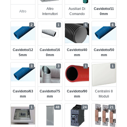
Altro
Ausiliari Di
Cavidotto/11
Altro
Interruttori
Comando
0mm
2
1
5
6
Cavidotto/12
Cavidotto/16
Cavidotto/40
Cavidotto/50
5mm
0mm
Mm
Mm
3
3
1
1
Cavidotto/63
Cavidotto/75
Cavidotto/90
Centralini 8
Mm
Mm
Mm
Moduli
1
48
24
21