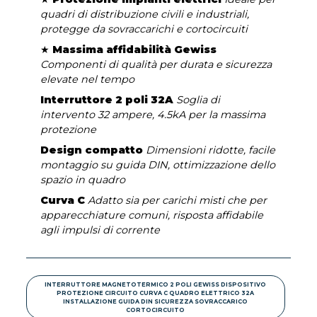
quadri di distribuzione civili e industriali,
protegge da sovraccarichi e cortocircuiti
★
Massima affidabilità Gewiss
Componenti di qualità per durata e sicurezza
elevate nel tempo
Interruttore 2 poli 32A
Soglia di
intervento 32 ampere, 4.5kA per la massima
protezione
Design compatto
Dimensioni ridotte, facile
montaggio su guida DIN, ottimizzazione dello
spazio in quadro
Curva C
Adatto sia per carichi misti che per
apparecchiature comuni, risposta affidabile
agli impulsi di corrente
INTERRUTTORE MAGNETOTERMICO 2 POLI GEWISS DISPOSITIVO
PROTEZIONE CIRCUITO CURVA C QUADRO ELETTRICO 32A
INSTALLAZIONE GUIDA DIN SICUREZZA SOVRACCARICO
CORTOCIRCUITO