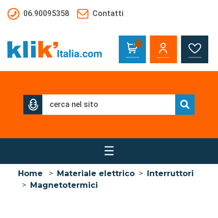
Salta al contenuto principale
06.90095358
Contatti
☰
Home
>
Materiale elettrico
>
Interruttori
>
Magnetotermici