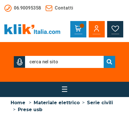
Salta al contenuto principale
06.90095358
Contatti
☰
Home
>
Materiale elettrico
>
Serie civili
>
Prese usb