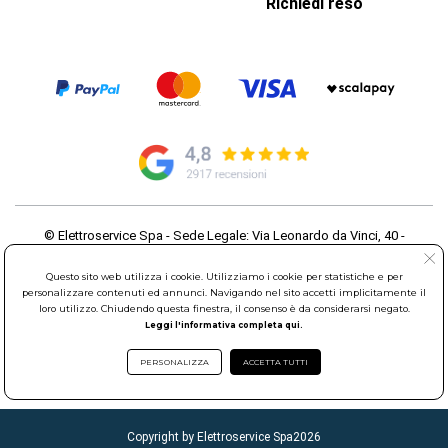
Richiedi reso
© Elettroservice Spa - Sede Legale: Via Leonardo da Vinci, 40 -
00015 Monterotondo Scalo (RM)
Partita Iva: 01586761007 - Codice Fiscale: 06634500588 Capitale
Questo sito web utilizza i cookie. Utilizziamo i cookie per statistiche e per
Sociale 1.600.000,00 Euro i.v. Iscritto al Registro delle Imprese di
personalizzare contenuti ed annunci. Navigando nel sito accetti implicitamente il
loro utilizzo. Chiudendo questa finestra, il consenso è da considerarsi negato.
Roma REA: RM-535144
Leggi l'informativa completa qui.
Sede Operativa: Via Leonardo da Vinci, 40 - 00015 Monterotondo
Scalo (RM) - Telefono:
06.90095358
PERSONALIZZA
ACCETTA TUTTI
Copyright by Elettroservice Spa
2026