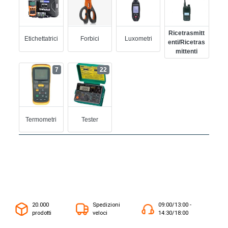
Ricetrasmitt
Etichettatrici
Forbici
Luxometri
Enti/ricetras
Mittenti
7
22
Termometri
Tester
20.000
Spedizioni
09:00/13:00 -
prodotti
veloci
14:30/18:00