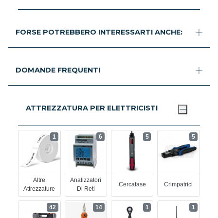
FORSE POTREBBERO INTERESSARTI ANCHE:
DOMANDE FREQUENTI
ATTREZZATURA PER ELETTRICISTI
1
6
5
5
Altre
Analizzatori
Cercafase
Crimpatrici
Attrezzature
Di Reti
42
14
1
1