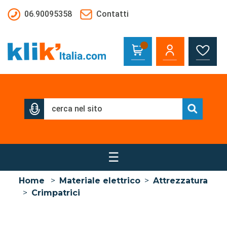
Salta al contenuto principale
06.90095358
Contatti
☰
Home
>
Materiale elettrico
>
Attrezzatura
>
Crimpatrici