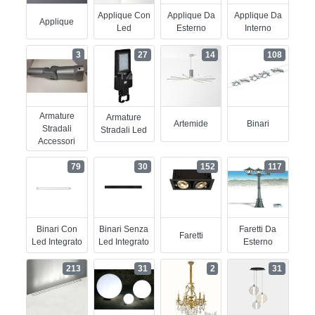
Applique Con
Applique Da
Applique Da
Applique
Led
Esterno
Interno
3
27
14
108
Armature
Armature
Artemide
Binari
Stradali
Stradali Led
Accessori
79
30
152
117
Binari Con
Binari Senza
Faretti Da
Faretti
Led Integrato
Led Integrato
Esterno
213
31
2
31