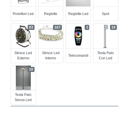
Proiettori Led
Reglette
Reglette Led
Spot
83
167
3
19
Strisce Led
Strisce Led
Testa Palo
Telecomandi
Esterno
Interno
Con Led
10
Testa Palo
Senza Led