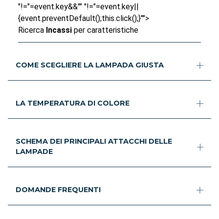
"!="=event.key&&"" "!="=event.key||
{event.preventDefault();this.click();}"">
Ricerca
Incassi
per caratteristiche
COME SCEGLIERE LA LAMPADA GIUSTA
LA TEMPERATURA DI COLORE
SCHEMA DEI PRINCIPALI ATTACCHI DELLE
LAMPADE
DOMANDE FREQUENTI