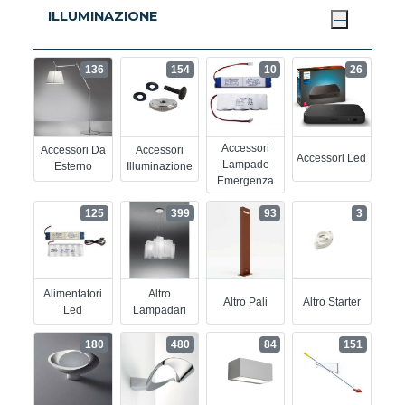
ILLUMINAZIONE
136
154
10
26
Accessori
Accessori Da
Accessori
Accessori Led
Lampade
Esterno
Illuminazione
Emergenza
125
399
93
3
Alimentatori
Altro
Altro Pali
Altro Starter
Led
Lampadari
180
480
84
151