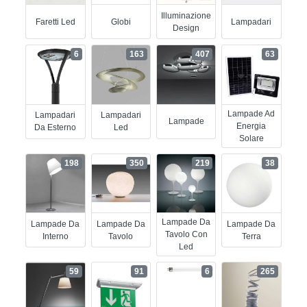
Illuminazione
Faretti Led
Globi
Lampadari
Design
6
163
407
63
Lampade Ad
Lampadari
Lampadari
Lampade
Energia
Da Esterno
Led
Solare
198
350
219
38
Lampade Da
Lampade Da
Lampade Da
Lampade Da
Tavolo Con
Interno
Tavolo
Terra
Led
59
91
6
265