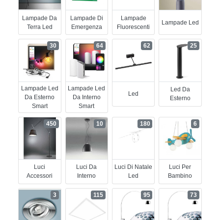
Lampade Da
Lampade Di
Lampade
Lampade Led
Terra Led
Emergenza
Fluorescenti
30
64
62
25
Lampade Led
Lampade Led
Led Da
Led
Da Esterno
Da Interno
Esterno
Smart
Smart
450
10
180
6
Luci
Luci Da
Luci Di Natale
Luci Per
Accessori
Interno
Led
Bambino
3
115
95
73