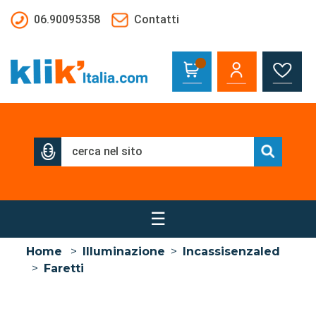
Salta al contenuto principale
06.90095358
Contatti
☰
Home
>
Illuminazione
>
Incassisenzaled
>
Faretti