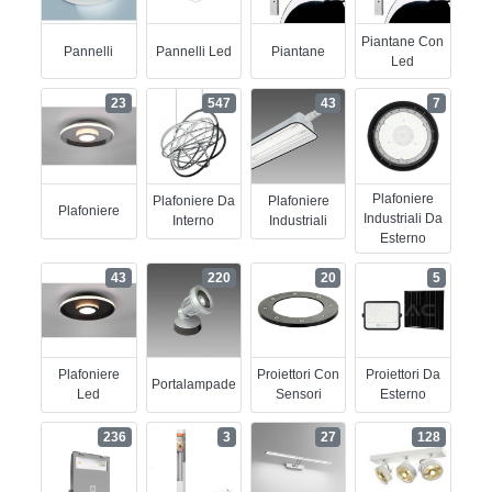
Piantane Con
Pannelli
Pannelli Led
Piantane
Led
23
547
43
7
Plafoniere
Plafoniere Da
Plafoniere
Plafoniere
Industriali Da
Interno
Industriali
Esterno
43
220
20
5
Plafoniere
Proiettori Con
Proiettori Da
Portalampade
Led
Sensori
Esterno
236
3
27
128