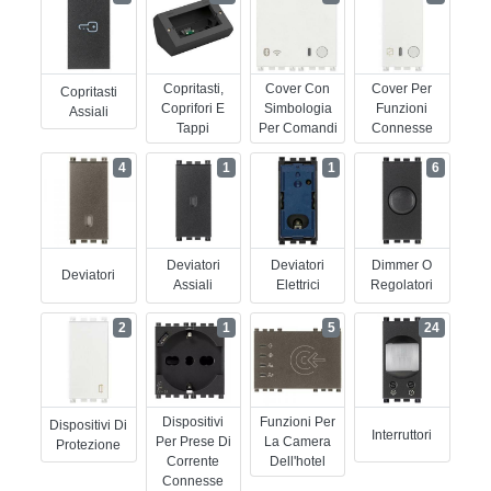
Copritasti,
Cover Con
Cover Per
Copritasti
Coprifori E
Simbologia
Funzioni
Assiali
Tappi
Per Comandi
Connesse
4
1
1
6
Deviatori
Deviatori
Dimmer O
Deviatori
Assiali
Elettrici
Regolatori
2
1
5
24
Dispositivi
Funzioni Per
Dispositivi Di
Interruttori
Per Prese Di
La Camera
Protezione
Corrente
Dell'hotel
Connesse