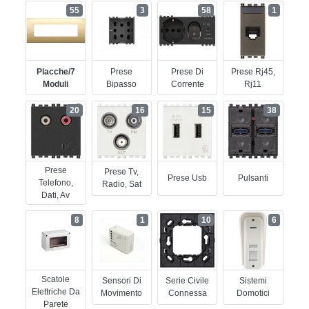
55
3
58
1
Placche/7
Prese
Prese Di
Prese Rj45,
Moduli
Bipasso
Corrente
Rj11
20
16
15
38
Prese
Prese Tv,
Prese Usb
Pulsanti
Telefono,
Radio, Sat
Dati, Av
8
1
10
6
Scatole
Sensori Di
Serie Civile
Sistemi
Elettriche Da
Movimento
Connessa
Domotici
Parete