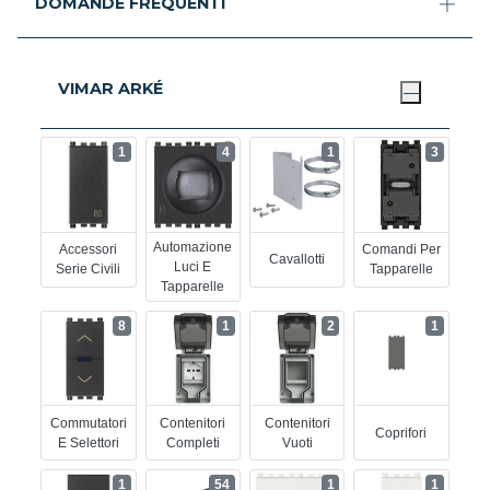
DOMANDE FREQUENTI
VIMAR ARKÉ
1
4
1
3
Automazione
Accessori
Comandi Per
Cavallotti
Luci E
Serie Civili
Tapparelle
Tapparelle
8
1
2
1
Commutatori
Contenitori
Contenitori
Coprifori
E Selettori
Completi
Vuoti
1
54
1
1