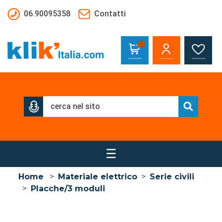
Salta al contenuto principale
06.90095358
Contatti
☰
Home
>
Materiale elettrico
>
Serie civili
>
Placche/3 moduli