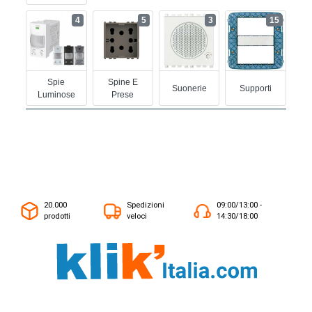
4
5
3
15
Spie
Spine E
Suonerie
Supporti
Luminose
Prese
20.000
Spedizioni
09:00/13:00 -
prodotti
veloci
14:30/18:00