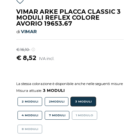
VIMAR ARKE PLACCA CLASSIC 3
MODULI REFLEX COLORE
AVORIO 19653.67
VIMAR
di
€ 16,10
€ 8,52
IVA incl.
La stessa colorazione è disponibile anche nelle seguenti misure
3 MODULI
Misura attuale:
2 MODULI
2MODULI
3 MODULI
4 MODULI
7 MODULI
1 MODULO
8 MODULI