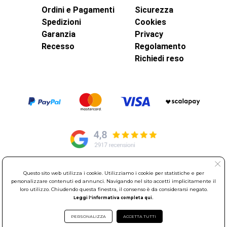
Ordini e Pagamenti
Sicurezza
Spedizioni
Cookies
Garanzia
Privacy
Recesso
Regolamento
Richiedi reso
Questo sito web utilizza i cookie. Utilizziamo i cookie per statistiche e per
© Elettroservice Spa - Sede Legale: Via Leonardo da Vinci, 40 -
personalizzare contenuti ed annunci. Navigando nel sito accetti implicitamente il
00015 Monterotondo Scalo (RM)
loro utilizzo. Chiudendo questa finestra, il consenso è da considerarsi negato.
Partita Iva: 01586761007 - Codice Fiscale: 06634500588 Capitale
Leggi l'informativa completa qui.
Sociale 1.600.000,00 Euro i.v. Iscritto al Registro delle Imprese di
Roma REA: RM-535144
PERSONALIZZA
ACCETTA TUTTI
Sede Operativa: Via Leonardo da Vinci, 40 - 00015 Monterotondo