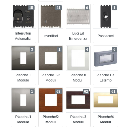
15
11
6
1
Interruttori
Luci Ed
Invertitori
Passacavi
Automatici
Emergenza
3
1
4
6
Placche 1
Placche 1-2
Placche 8
Placche Da
Modulo
Moduli
Moduli
Esterno
1
63
62
61
Placche/1
Placche/2
Placche/3
Placche/4
Modulo
Moduli
Moduli
Moduli