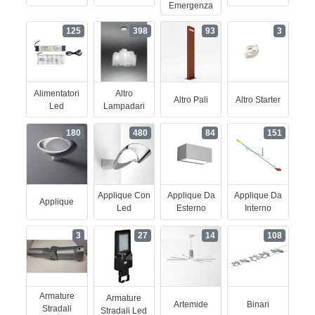
Emergenza
125
398
93
3
Alimentatori
Altro
Altro Pali
Altro Starter
Led
Lampadari
180
480
84
151
Applique Con
Applique Da
Applique Da
Applique
Led
Esterno
Interno
3
27
14
108
Armature
Armature
Artemide
Binari
Stradali
Stradali Led