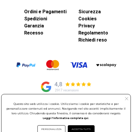
Ordini e Pagamenti
Sicurezza
Spedizioni
Cookies
Garanzia
Privacy
Recesso
Regolamento
Richiedi reso
Questo sito web utilizza i cookie. Utilizziamo i cookie per statistiche e per
© Elettroservice Spa - Sede Legale: Via Leonardo da Vinci, 40 -
personalizzare contenuti ed annunci. Navigando nel sito accetti implicitamente il
loro utilizzo. Chiudendo questa finestra, il consenso è da considerarsi negato.
00015 Monterotondo Scalo (RM)
Leggi l'informativa completa qui.
Partita Iva: 01586761007 - Codice Fiscale: 06634500588 Capitale
Sociale 1.600.000,00 Euro i.v. Iscritto al Registro delle Imprese di
PERSONALIZZA
ACCETTA TUTTI
Roma REA: RM-535144