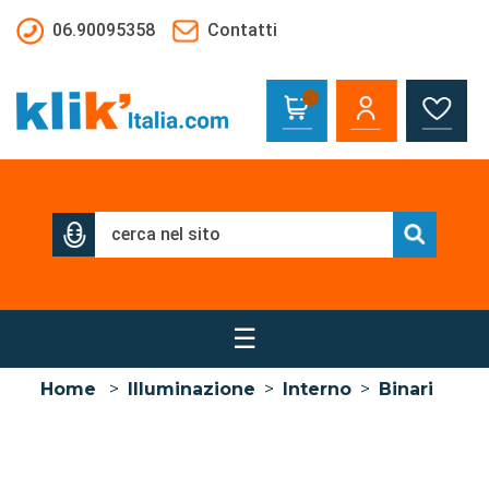
Salta al contenuto principale
06.90095358
Contatti
☰
Home
>
Illuminazione
>
Interno
>
Binari