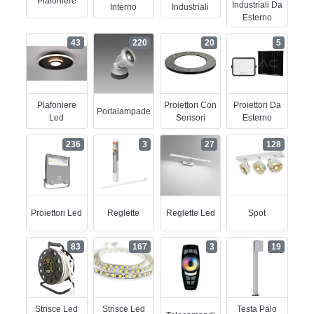
Plafoniere
Industriali Da
Interno
Industriali
Esterno
43
220
20
5
Plafoniere
Proiettori Con
Proiettori Da
Portalampade
Led
Sensori
Esterno
236
3
27
128
Proiettori Led
Reglette
Reglette Led
Spot
83
167
3
19
Strisce Led
Strisce Led
Testa Palo