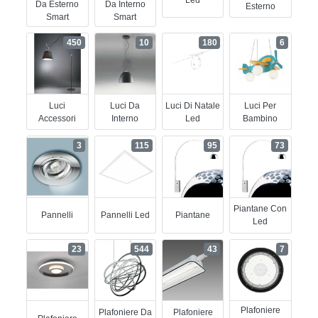
Da Esterno
Da Interno
Esterno
Smart
Smart
450
10
180
6
Luci
Luci Da
Luci Di Natale
Luci Per
Accessori
Interno
Led
Bambino
3
115
95
73
Piantane Con
Pannelli
Pannelli Led
Piantane
Led
23
544
43
7
Plafoniere
Plafoniere Da
Plafoniere