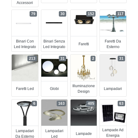
Accessori
79
30
152
117
Binari Con
Binari Senza
Faretti Da
Faretti
Led Integrato
Led Integrato
Esterno
213
31
2
31
Illuminazione
Faretti Led
Globi
Lampadari
Design
6
163
405
63
Lampade Ad
Lampadari
Lampadari
Lampade
Energia
Da Esterno
Led