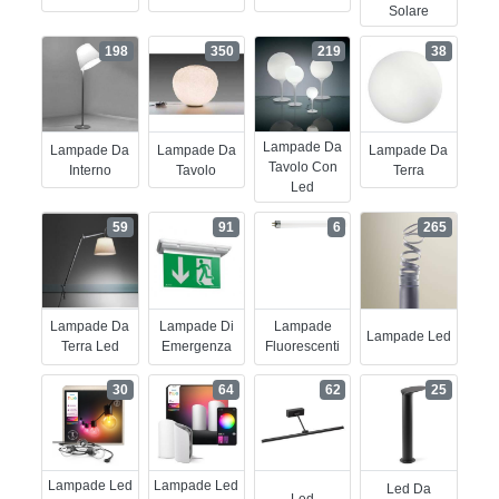
Solare
198
350
219
38
Lampade Da
Lampade Da
Lampade Da
Lampade Da
Tavolo Con
Interno
Tavolo
Terra
Led
59
91
6
265
Lampade Da
Lampade Di
Lampade
Lampade Led
Terra Led
Emergenza
Fluorescenti
30
64
62
25
Lampade Led
Lampade Led
Led Da
Led