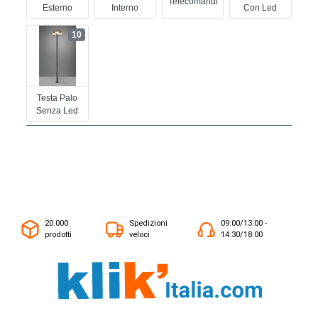
Telecomandi
Esterno
Interno
Con Led
10
Testa Palo
Senza Led
20.000
Spedizioni
09:00/13:00 -
prodotti
veloci
14:30/18:00