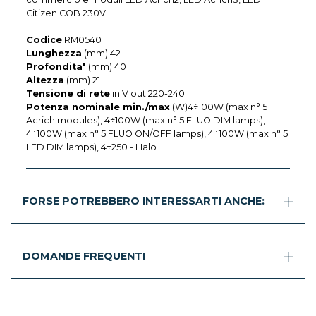
Citizen COB 230V.
Codice
RM0540
Lunghezza
(mm) 42
Profondita'
(mm) 40
Altezza
(mm) 21
Tensione di rete
in V out 220-240
Potenza nominale min./max
(W)4÷100W (max n° 5
Acrich modules), 4÷100W (max n° 5 FLUO DIM lamps),
4÷100W (max n° 5 FLUO ON/OFF lamps), 4÷100W (max n° 5
LED DIM lamps), 4÷250 - Halo
FORSE POTREBBERO INTERESSARTI ANCHE:
DOMANDE FREQUENTI