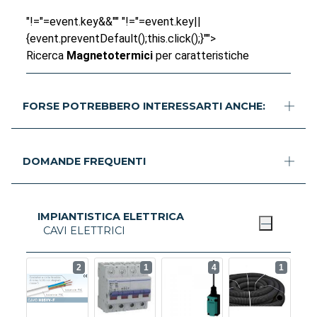
"!="=event.key&&"" "!="=event.key||
{event.preventDefault();this.click();}"">
Ricerca
Magnetotermici
per caratteristiche
FORSE POTREBBERO INTERESSARTI ANCHE:
DOMANDE FREQUENTI
IMPIANTISTICA ELETTRICA
CAVI ELETTRICI
2
1
4
1