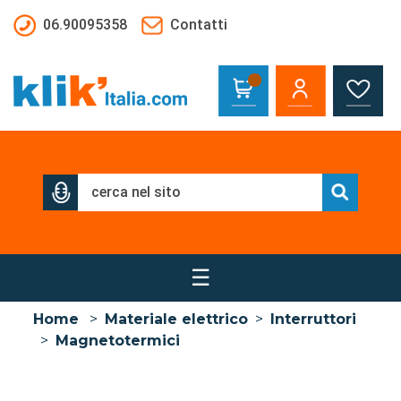
Salta al contenuto principale
06.90095358
Contatti
☰
Home
>
Materiale elettrico
>
Interruttori
>
Magnetotermici