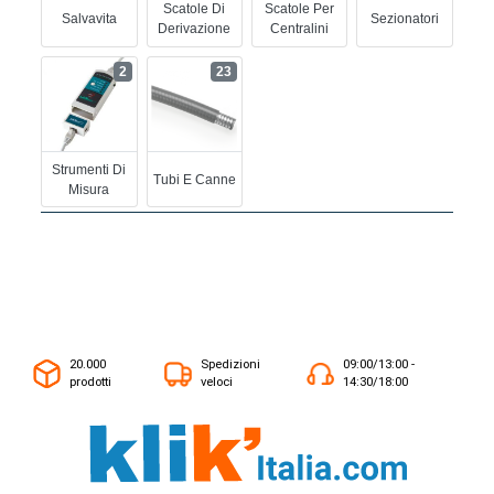
Scatole Di
Scatole Per
Salvavita
Sezionatori
Derivazione
Centralini
2
23
Strumenti Di
Tubi E Canne
Misura
20.000
Spedizioni
09:00/13:00 -
prodotti
veloci
14:30/18:00