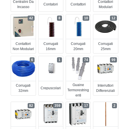
Centralini Da
Contattori
Contatori
Contattori
Incasso
Modulari
42
8
10
12
Contattori
Corrugati
Corrugati
Corrugati
Non Modulari
16mm
20mm
25mm
6
1
74
99
Guaine
Corrugati
Interruttori
Crepuscolari
Termorestring
32mm
Differenziali
Enti
82
359
17
2