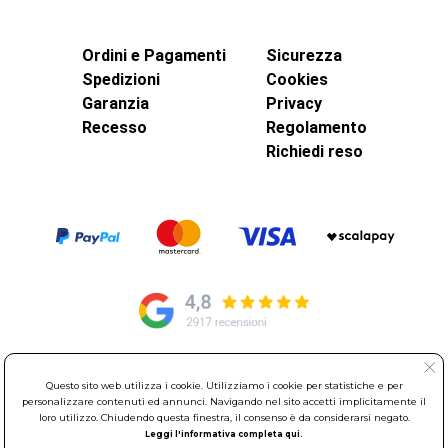
Ordini e Pagamenti
Sicurezza
Spedizioni
Cookies
Garanzia
Privacy
Recesso
Regolamento
Richiedi reso
© Elettroservice Spa - Sede Legale: Via Leonardo da Vinci, 40 -
Questo sito web utilizza i cookie. Utilizziamo i cookie per statistiche e per
00015 Monterotondo Scalo (RM)
personalizzare contenuti ed annunci. Navigando nel sito accetti implicitamente il
loro utilizzo. Chiudendo questa finestra, il consenso è da considerarsi negato.
Partita Iva: 01586761007 - Codice Fiscale: 06634500588 Capitale
Leggi l'informativa completa qui.
Sociale 1.600.000,00 Euro i.v. Iscritto al Registro delle Imprese di