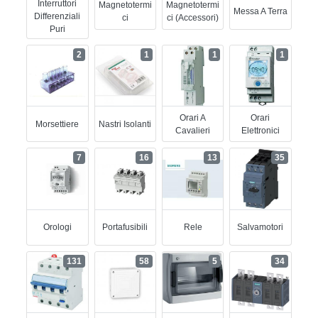
Interruttori
Magnetotermi
Magnetotermi
Messa A Terra
Differenziali
Ci
Ci (accessori)
Puri
2
1
1
1
Orari A
Orari
Morsettiere
Nastri Isolanti
Cavalieri
Elettronici
7
16
13
35
Orologi
Portafusibili
Rele
Salvamotori
131
58
5
34