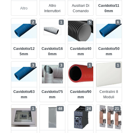
Altro
Ausiliari Di
Cavidotto/11
Altro
Interruttori
Comando
0mm
2
1
5
6
Cavidotto/12
Cavidotto/16
Cavidotto/40
Cavidotto/50
5mm
0mm
Mm
Mm
3
3
1
1
Cavidotto/63
Cavidotto/75
Cavidotto/90
Centralini 8
Mm
Mm
Mm
Moduli
1
48
24
21