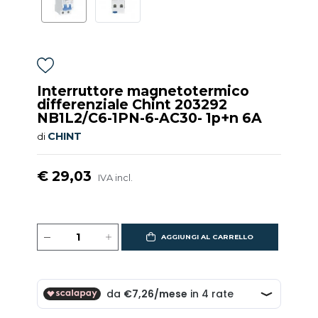
Interruttore magnetotermico
differenziale Chint 203292
NB1L2/C6-1PN-6-AC30- 1p+n 6A
CHINT
di
€ 29,03
IVA incl.
AGGIUNGI AL CARRELLO