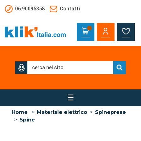
Salta al contenuto principale
06.90095358
Contatti
☰
Home
>
Materiale elettrico
>
Spineprese
>
Spine