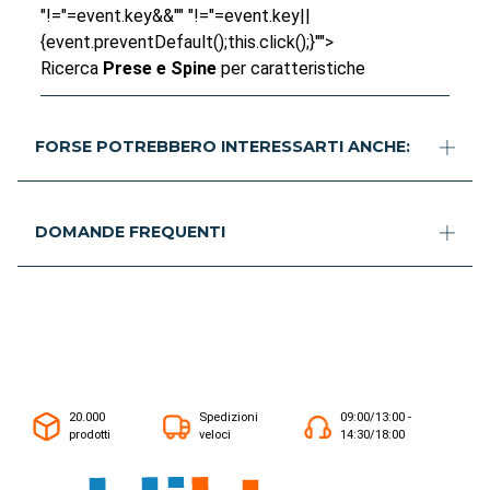
"!="=event.key&&"" "!="=event.key||
{event.preventDefault();this.click();}"">
Ricerca
Prese e Spine
per caratteristiche
FORSE POTREBBERO INTERESSARTI ANCHE:
DOMANDE FREQUENTI
20.000
Spedizioni
09:00/13:00 -
prodotti
veloci
14:30/18:00