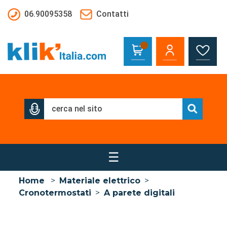
Salta al contenuto principale
06.90095358
Contatti
☰
Home
>
Materiale elettrico
>
Cronotermostati
>
A parete digitali