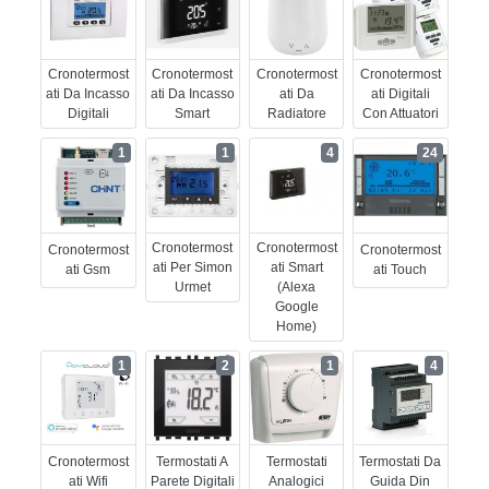
Cronotermost
Cronotermost
Cronotermost
Cronotermost
Ati Da Incasso
Ati Da Incasso
Ati Da
Ati Digitali
Digitali
Smart
Radiatore
Con Attuatori
1
1
4
24
Cronotermost
Cronotermost
Cronotermost
Cronotermost
Ati Per Simon
Ati Smart
Ati Gsm
Ati Touch
Urmet
(alexa
Google
Home)
1
2
1
4
Cronotermost
Termostati A
Termostati
Termostati Da
Ati Wifi
Parete Digitali
Analogici
Guida Din