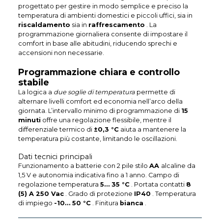
progettato per gestire in modo semplice e preciso la
temperatura di ambienti domestici e piccoli uffici, sia in
riscaldamento
sia in
raffrescamento
. La
programmazione giornaliera consente di impostare il
comfort in base alle abitudini, riducendo sprechi e
accensioni non necessarie.
Programmazione chiara e controllo
stabile
La logica a
due soglie di temperatura
permette di
alternare livelli comfort ed economia nell’arco della
giornata. L’intervallo minimo di programmazione di
15
minuti
offre una regolazione flessibile, mentre il
differenziale termico di
±0,3 °C
aiuta a mantenere la
temperatura più costante, limitando le oscillazioni.
Dati tecnici principali
Funzionamento a batterie con 2 pile stilo
AA
alcaline da
1,5 V e autonomia indicativa fino a 1 anno. Campo di
regolazione temperatura
5… 35 °C
. Portata contatti
8
(5) A 250 Vac
. Grado di protezione
IP40
. Temperatura
di impiego
-10… 50 °C
. Finitura
bianca
.