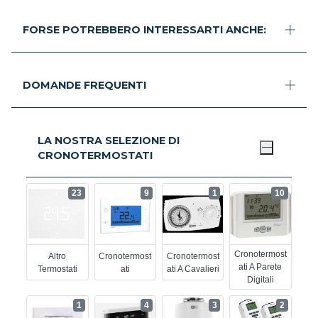
FORSE POTREBBERO INTERESSARTI ANCHE:
DOMANDE FREQUENTI
LA NOSTRA SELEZIONE DI
CRONOTERMOSTATI
23
9
1
10
Cronotermost
Altro
Cronotermost
Cronotermost
Ati A Parete
Termostati
Ati
Ati A Cavalieri
Digitali
1
4
3
2