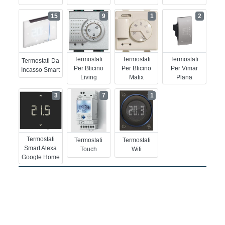
15
9
1
2
Termostati
Termostati
Termostati
Termostati Da
Per Bticino
Per Bticino
Per Vimar
Incasso Smart
Living
Matix
Plana
3
7
1
Termostati
Termostati
Termostati
Smart Alexa
Touch
Wifi
Google Home