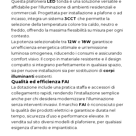
Questa plafoniera
LED
tonda è una soluzione versatile e
affidabile per l'illuminazione di ambienti residenziali e
commerciali. Progettata per installazione a plafone o ad
incasso, integra un sistema
3CCT
che permette la
selezione della temperatura colore tra caldo, neutro e
freddo, offrendo la massima flessibilità su misura per ogni
contesto.
La potenza selezionabile tra
12W
e
18W
garantisce
un'efficienza energetica ottimale e un'emissione
luminosa omogenea, riducendo i consumi e assicurando
comfort visivo. Il corpo in materiale resistente e il design
compatto si integrano perfettamente in qualsiasi spazio,
sia per nuove installazioni sia per sostituzioni di
corpi
illuminanti
esistenti.
Qualità ed efficienza FAI
La dotazione include una pratica staffa e accessori di
collegamento rapidi, rendendo l'installazione semplice
anche per chi desidera modernizzare l'illuminazione
senza interventi invasivi. Il marchio
FAI
è riconosciuto per
la qualità dei prodotti elettrici e garantisce durata nel
tempo, sicurezza d’uso e performance elevate. In
vendita sul sito diversi modelli di plafoniere, per qualsiasi
esigenza d’arredo e impiantistica.