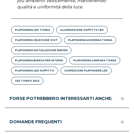
più ambienti velocemente, mantenendo
qualità e uniformità della luce.
PLAFONIERA LED TONDA
ILLUMINAZIONE SOFFITTO LED
PLAFONIERA SELEZIONE 3CCT
PLAFONIERA MODERNA TONDA
PLAFONIERA INSTALLAZIONE RAPIDA
PLAFONIERA BIANCA PER INTERNI
PLAFONIERA LAMPADA TONDA
PLAFONIERA LED SOFFITTO
CONFEZIONE PLAFONIERE LED
LED TONDO SELE
FORSE POTREBBERO INTERESSARTI ANCHE:
DOMANDE FREQUENTI