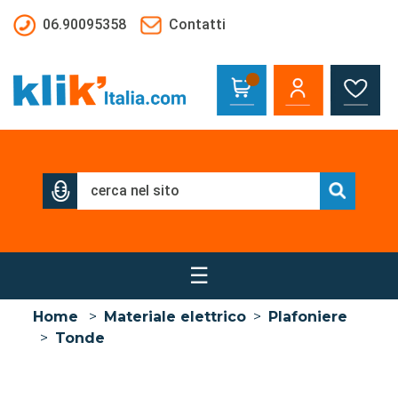
Salta al contenuto principale
06.90095358
Contatti
☰
Home
>
Materiale elettrico
>
Plafoniere
>
Tonde