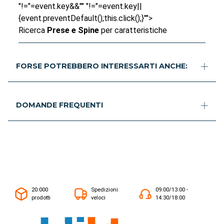
"!="=event.key&&"" "!="=event.key||
{event.preventDefault();this.click();}"">
Ricerca
Prese e Spine
per caratteristiche
FORSE POTREBBERO INTERESSARTI ANCHE:
DOMANDE FREQUENTI
20.000
Spedizioni
09:00/13:00 -
prodotti
veloci
14:30/18:00