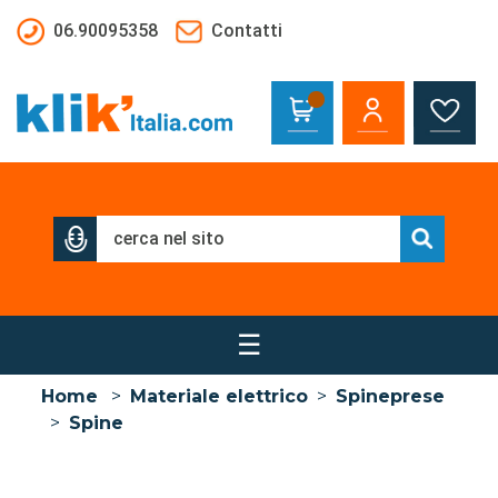
Salta al contenuto principale
06.90095358
Contatti
☰
Home
>
Materiale elettrico
>
Spineprese
>
Spine