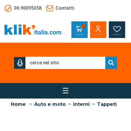
Salta al contenuto principale
06.90095358
Contatti
☰
Home
>
Auto e moto
>
Interni
>
Tappeti