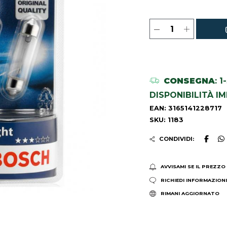
CONSEGNA
: 
DISPONIBILITÀ I
EAN: 3165141228717
SKU: 1183
CONDIVIDI:
AVVISAMI SE IL PREZZO
RICHIEDI INFORMAZION
RIMANI AGGIORNATO