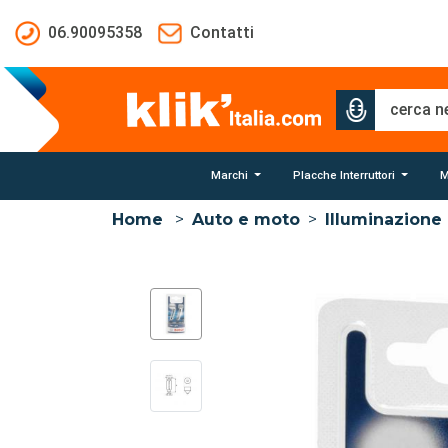
Salta al contenuto principale
06.90095358
Contatti
Marchi
Placche Interruttori
M
Home
>
Auto e moto
>
Illuminazione