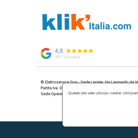
© Elettroservice Spa - Sede Legale: Via Leonardo da V
Partita Iva: 01586761007 - Codice Fiscale: 06634500588 
Questo sito web utilizza i cookie. Utilizzi
Sede Operativa: Via Leonardo da Vinci, 40 - 00015 Mo