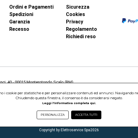
Ordini e Pagamenti
Sicurezza
Spedizioni
Cookies
Garanzia
Privacy
Recesso
Regolamento
Richiedi reso
inci, 40 - 00015 Monterotondo Scalo (RM)
Capitale Sociale 1.600.000,00 Euro i.v. Iscritto al Registro delle Imprese di 
amo i cookie per statistiche e per personalizzare contenuti ed annunci. Navigando nel s
nterotondo Scalo (RM) - Telefono:
06.90095358
Chiudendo questa finestra, il consenso è da considerarsi negato.
Leggi l'informativa completa qui.
PERSONALIZZA
ACCETTA TUTTI
Copyright by Elettroservice Spa
2026