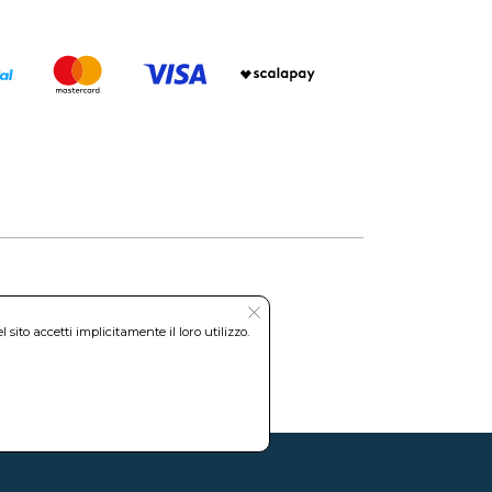
Roma REA: RM-535144
ito accetti implicitamente il loro utilizzo.