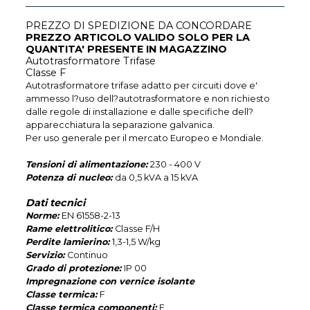
PREZZO DI SPEDIZIONE DA CONCORDARE
PREZZO ARTICOLO VALIDO SOLO PER LA
QUANTITA' PRESENTE IN MAGAZZINO
Autotrasformatore Trifase
Classe F
Autotrasformatore trifase adatto per circuiti dove e'
ammesso l?uso dell?autotrasformatore e non richiesto
dalle regole di installazione e dalle specifiche dell?
apparecchiatura la separazione galvanica.
Per uso generale per il mercato Europeo e Mondiale.
Tensioni di alimentazione:
230 - 400 V
Potenza di nucleo:
da 0,5 kVA a 15 kVA
Dati tecnici
Norme:
EN 61558-2-13
Rame elettrolitico:
Classe F/H
Perdite lamierino:
1,3-1,5 W/kg
Servizio:
Continuo
Grado di protezione:
IP 00
Impregnazione con vernice isolante
Classe termica:
F
Classe termica componenti:
F