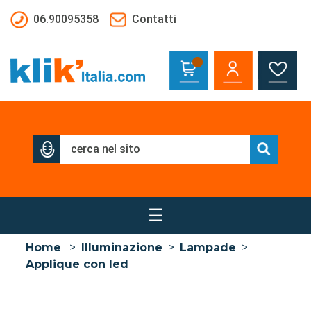
Salta al contenuto principale
06.90095358
Contatti
☰
Home
>
Illuminazione
>
Lampade
>
Applique con led