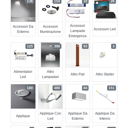
136
154
10
26
Accessori
Accessori Da
Accessori
Accessori Led
Lampade
Esterno
Illuminazione
Emergenza
125
398
93
3
Alimentatori
Altro
Altro Pali
Altro Starter
Led
Lampadari
180
480
84
151
Applique Con
Applique Da
Applique Da
Applique
Led
Esterno
Interno