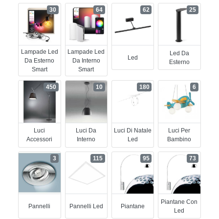
30
64
62
25
Lampade Led
Lampade Led
Led Da
Led
Da Esterno
Da Interno
Esterno
Smart
Smart
450
10
180
6
Luci
Luci Da
Luci Di Natale
Luci Per
Accessori
Interno
Led
Bambino
3
115
95
73
Piantane Con
Pannelli
Pannelli Led
Piantane
Led