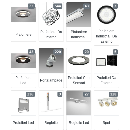
23
544
43
7
Plafoniere
Plafoniere Da
Plafoniere
Plafoniere
Industriali Da
Interno
Industriali
Esterno
43
220
20
5
Plafoniere
Proiettori Con
Proiettori Da
Portalampade
Led
Sensori
Esterno
236
3
27
128
Proiettori Led
Reglette
Reglette Led
Spot