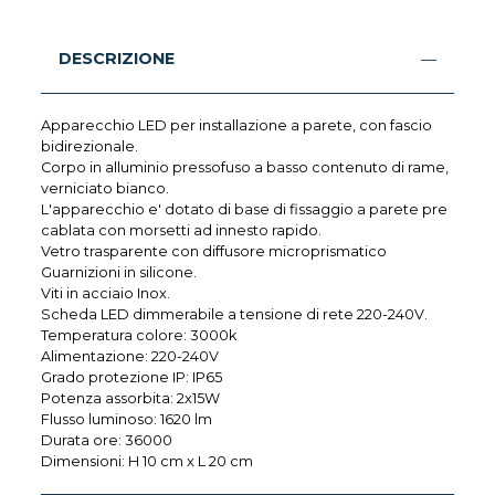
DESCRIZIONE
Apparecchio LED per installazione a parete, con fascio
bidirezionale.
Corpo in alluminio pressofuso a basso contenuto di rame,
verniciato bianco.
L'apparecchio e' dotato di base di fissaggio a parete pre
cablata con morsetti ad innesto rapido.
Vetro trasparente con diffusore microprismatico
Guarnizioni in silicone.
Viti in acciaio Inox.
Scheda LED dimmerabile a tensione di rete 220-240V.
Temperatura colore: 3000k
Alimentazione: 220-240V
Grado protezione IP: IP65
Potenza assorbita: 2x15W
Flusso luminoso: 1620 lm
Durata ore: 36000
Dimensioni: H 10 cm x L 20 cm