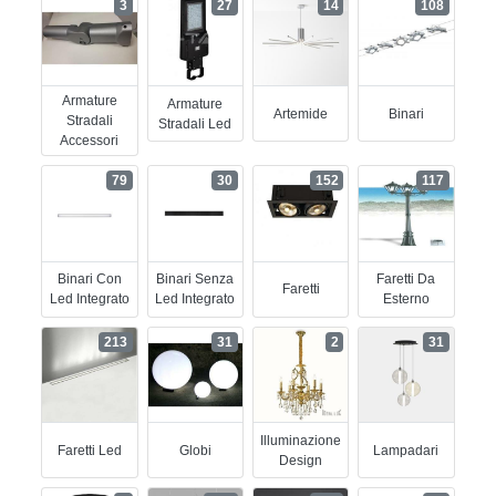
3
27
14
108
Armature
Armature
Artemide
Binari
Stradali
Stradali Led
Accessori
79
30
152
117
Binari Con
Binari Senza
Faretti Da
Faretti
Led Integrato
Led Integrato
Esterno
213
31
2
31
Illuminazione
Faretti Led
Globi
Lampadari
Design