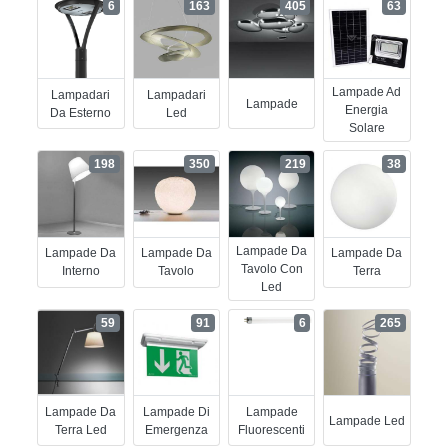
6
163
405
63
Lampade Ad
Lampadari
Lampadari
Lampade
Energia
Da Esterno
Led
Solare
198
350
219
38
Lampade Da
Lampade Da
Lampade Da
Lampade Da
Tavolo Con
Interno
Tavolo
Terra
Led
59
91
6
265
Lampade Da
Lampade Di
Lampade
Lampade Led
Terra Led
Emergenza
Fluorescenti