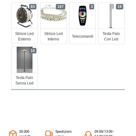
83
167
3
19
Strisce Led
Strisce Led
Testa Palo
Telecomandi
Esterno
Interno
Con Led
10
Testa Palo
Senza Led
20.000
Spedizioni
09:00/13:00 -