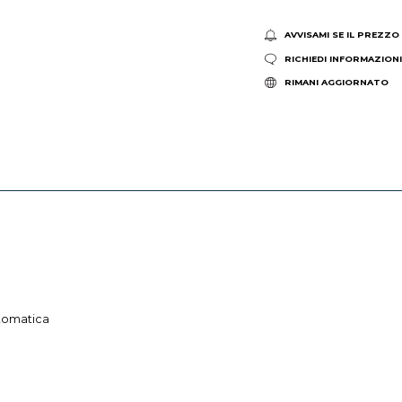
AVVISAMI SE IL PREZZO
RICHIEDI INFORMAZION
RIMANI AGGIORNATO
utomatica