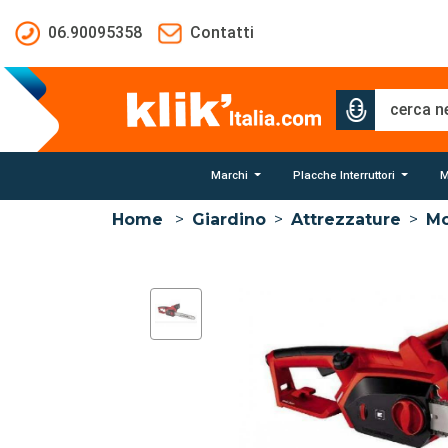
Salta al contenuto principale
06.90095358
Contatti
Marchi
Placche Interruttori
M
Home
>
Giardino
>
Attrezzature
>
Mo