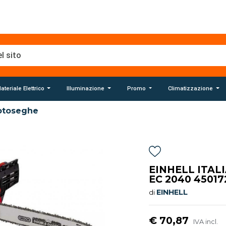
ateriale Elettrico
Illuminazione
Promo
Climatizzazione
toseghe
EINHELL ITAL
EC 2040 45017
EINHELL
di
€ 70,87
IVA incl.