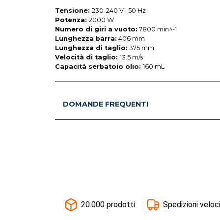
Tensione:
230-240 V | 50 Hz
Potenza:
2000 W
Numero di giri a vuoto:
7800 min^-1
Lunghezza barra:
406 mm
Lunghezza di taglio:
375 mm
Velocità di taglio:
13.5 m/s
Capacità serbatoio olio:
160 mL
DOMANDE FREQUENTI
20.000 prodotti
Spedizioni veloc