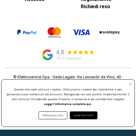
Richiedi reso
© Elettroservice Spa - Sede Legale: Via Leonardo da Vinci, 40 -
00015 Monterotondo Scalo (RM)
Partita Iva: 01586761007 - Codice Fiscale: 06634500588 Capitale
Questo sito web utilizza i cookie. Utilizziamo i cookie per statistiche e per
Sociale 1.600.000,00 Euro i.v. Iscritto al Registro delle Imprese di
personalizzare contenuti ed annunci. Navigando nel sito accetti implicitamente il
loro utilizzo. Chiudendo questa finestra, il consenso è da considerarsi negato.
Roma REA: RM-535144
Leggi l'informativa completa qui.
Sede Operativa: Via Leonardo da Vinci, 40 - 00015 Monterotondo
Scalo (RM) - Telefono:
06.90095358
PERSONALIZZA
ACCETTA TUTTI