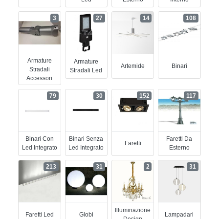
3
27
14
108
Armature
Armature
Artemide
Binari
Stradali
Stradali Led
Accessori
79
30
152
117
Binari Con
Binari Senza
Faretti Da
Faretti
Led Integrato
Led Integrato
Esterno
213
31
2
31
Illuminazione
Faretti Led
Globi
Lampadari
Design