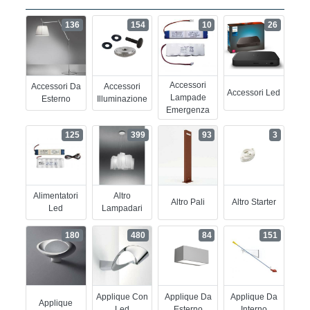
136
154
10
26
Accessori
Accessori Da
Accessori
Accessori Led
Lampade
Esterno
Illuminazione
Emergenza
125
399
93
3
Alimentatori
Altro
Altro Pali
Altro Starter
Led
Lampadari
180
480
84
151
Applique Con
Applique Da
Applique Da
Applique
Led
Esterno
Interno