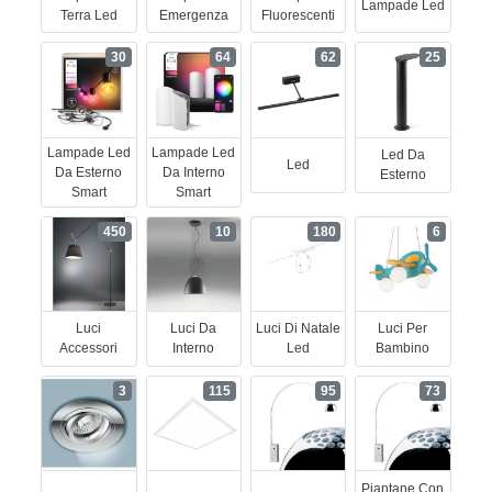
Lampade Led
Terra Led
Emergenza
Fluorescenti
30
64
62
25
Lampade Led
Lampade Led
Led Da
Led
Da Esterno
Da Interno
Esterno
Smart
Smart
450
10
180
6
Luci
Luci Da
Luci Di Natale
Luci Per
Accessori
Interno
Led
Bambino
3
115
95
73
Piantane Con