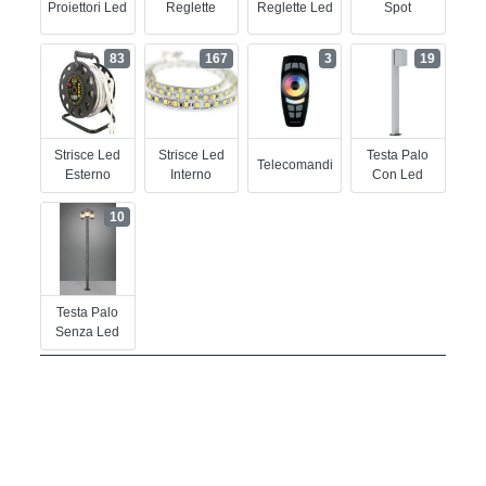
Proiettori Led
Reglette
Reglette Led
Spot
83
167
3
19
Strisce Led
Strisce Led
Testa Palo
Telecomandi
Esterno
Interno
Con Led
10
Testa Palo
Senza Led