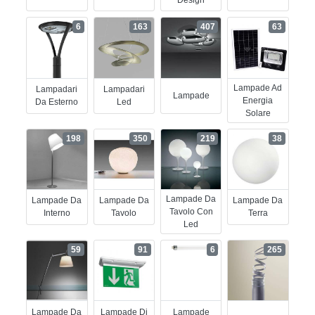
6
163
407
63
Lampade Ad
Lampadari
Lampadari
Lampade
Energia
Da Esterno
Led
Solare
198
350
219
38
Lampade Da
Lampade Da
Lampade Da
Lampade Da
Tavolo Con
Interno
Tavolo
Terra
Led
59
91
6
265
Lampade Da
Lampade Di
Lampade