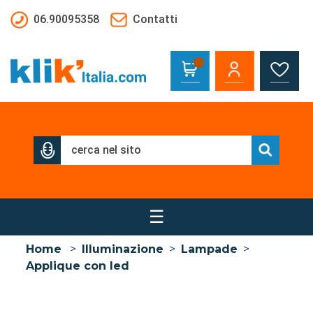
Salta al contenuto principale
06.90095358
Contatti
☰
Home
>
Illuminazione
>
Lampade
>
Applique con led