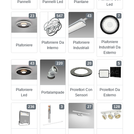
Pannelli
Pannelli Led
Piantane
Led
23
547
43
7
Plafoniere
Plafoniere Da
Plafoniere
Plafoniere
Industriali Da
Interno
Industriali
Esterno
43
220
20
5
Plafoniere
Proiettori Con
Proiettori Da
Portalampade
Led
Sensori
Esterno
236
3
27
128