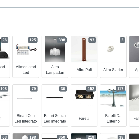
26
125
398
93
3
ori
Alimentatori
Altro
Altro Pali
Altro Starter
Ap
Led
Lampadari
108
79
30
152
117
Binari Con
Binari Senza
Faretti Da
i
Faretti
Far
Led Integrato
Led Integrato
Esterno
63
198
350
219
38