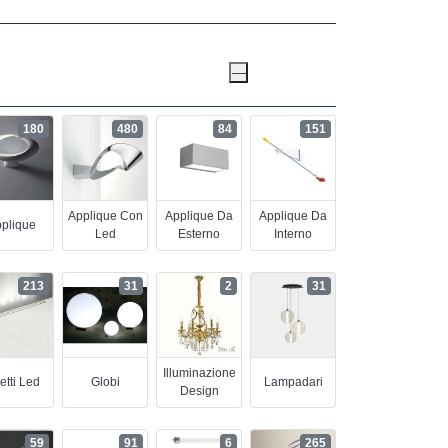
180
480
84
151
Applique Con
Applique Da
Applique Da
plique
Led
Esterno
Interno
213
31
2
31
Illuminazione
etti Led
Globi
Lampadari
Design
59
91
6
265