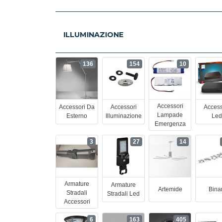
ILLUMINAZIONE
136
154
10
Accessori
Accessori Da
Accessori
Access
Lampade
Esterno
Illuminazione
Led
Emergenza
3
27
14
Armature
Armature
Artemide
Binar
Stradali
Stradali Led
Accessori
6
163
405