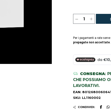
Per i pagamenti a rate serve
prepagate non accettate
.
CONSEGNA
: 
CHE POSSIAMO OR
LAVORATIVI.
EAN: 801268006064
SKU: LL1160002
CONDIVIDI: