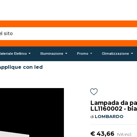
ateriale Elettrico
Illuminazione
Promo
Climatizzazione
Applique con led
Lampada da pa
LL1160002 - b
LOMBARDO
di
€ 43,66
IVA incl.