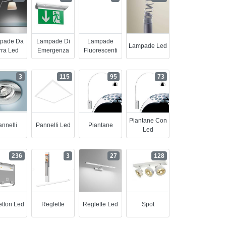
pade Da
Lampade Di
Lampade
Lampade Led
rra Led
Emergenza
Fluorescenti
3
115
95
73
Piantane Con
nnelli
Pannelli Led
Piantane
Led
236
3
27
128
ettori Led
Reglette
Reglette Led
Spot