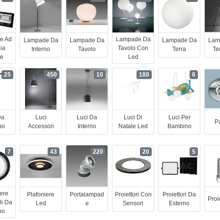
e Ad
Lampade Da
Lampade Da
Lampade Da
Lampade Da
Lam
ia
Tavolo Con
Interno
Tavolo
Terra
Te
re
Led
25
450
10
180
6
Da
Luci
Luci Da
Luci Di
Luci Per
Pa
no
Accessori
Interno
Natale Led
Bambino
7
43
220
20
5
iere
Plafoniere
Portalampad
Proiettori Con
Proiettori Da
Proi
li Da
Led
E
Sensori
Esterno
no