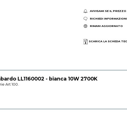
AVVISAMI SE IL PREZZO
RICHIEDI INFORMAZION
RIMANI AGGIORNATO
SCARICA LA SCHEDA TE
bardo LL1160002 - bianca 10W 2700K
ie Art 100.