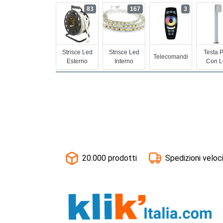
83
167
3
Strisce Led
Strisce Led
Testa 
Telecomandi
Esterno
Interno
Con L
20.000 prodotti
Spedizioni veloc