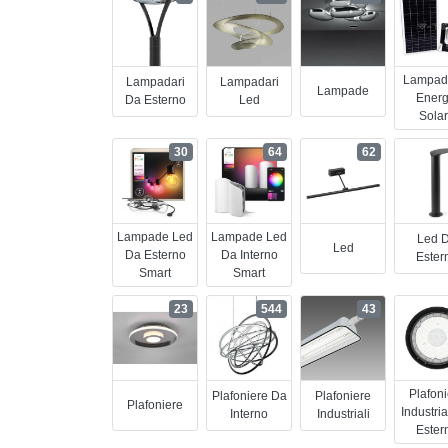
Lampad
Lampadari
Lampadari
Lampade
Energ
Da Esterno
Led
Sola
30
64
62
Lampade Led
Lampade Led
Led 
Led
Da Esterno
Da Interno
Ester
Smart
Smart
23
544
43
Plafon
Plafoniere Da
Plafoniere
Plafoniere
Industria
Interno
Industriali
Ester