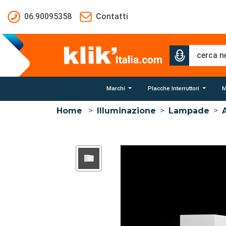
Salta al contenuto principale
06.90095358
Contatti
Marchi
Placche Interruttori
M
Home
>
Illuminazione
>
Lampade
>