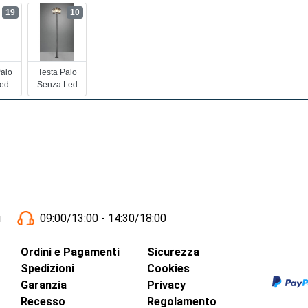
19
10
Palo
Testa Palo
ed
Senza Led
i
09:00/13:00 - 14:30/18:00
Ordini e Pagamenti
Sicurezza
Spedizioni
Cookies
Garanzia
Privacy
Recesso
Regolamento