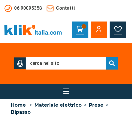
Salta al contenuto principale
06.90095358
Contatti
☰
Home
>
Materiale elettrico
>
Prese
>
Bipasso