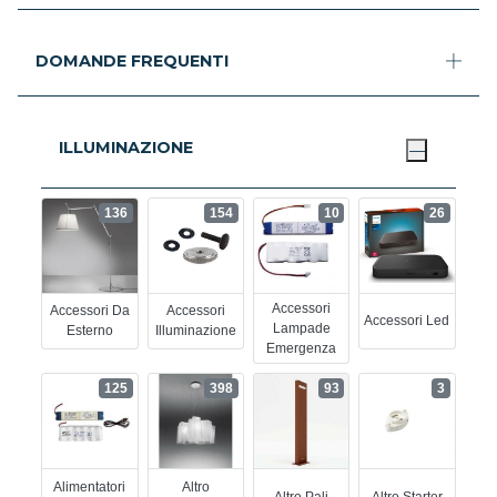
DOMANDE FREQUENTI
ILLUMINAZIONE
136
154
10
26
Accessori
Accessori Da
Accessori
Accessori Led
Lampade
Esterno
Illuminazione
Emergenza
125
398
93
3
Alimentatori
Altro
Altro Pali
Altro Starter