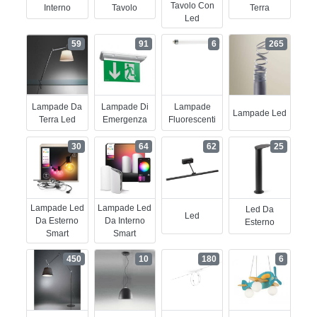
Tavolo Con
Interno
Tavolo
Terra
Led
59
91
6
265
Lampade Da
Lampade Di
Lampade
Lampade Led
Terra Led
Emergenza
Fluorescenti
30
64
62
25
Lampade Led
Lampade Led
Led Da
Led
Da Esterno
Da Interno
Esterno
Smart
Smart
450
10
180
6