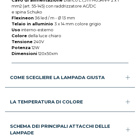
Cavo di alimentazione
bianco L.1,5 m H05RN-F 2 x 1
mm2 (art. 55-145) con raddrizzatore AC/DC
e spina Schuko
Flexineon
36 led / m - Ø 13 mm
Telaio in alluminio
3 x 14 mm colore grigio
Uso
interno-esterno
Colore
della luce chiaro
Tensione
240V
Potenza
12W
Dimensioni
120x50xm
COME SCEGLIERE LA LAMPADA GIUSTA
LA TEMPERATURA DI COLORE
SCHEMA DEI PRINCIPALI ATTACCHI DELLE
LAMPADE