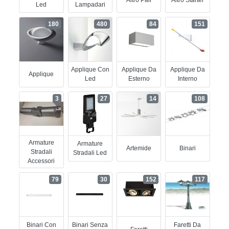
Led
Lampadari
180
480
84
151
Applique Con
Applique Da
Applique Da
Applique
Led
Esterno
Interno
3
27
14
108
Armature
Armature
Artemide
Binari
Stradali
Stradali Led
Accessori
79
30
152
117
Binari Con
Binari Senza
Faretti Da