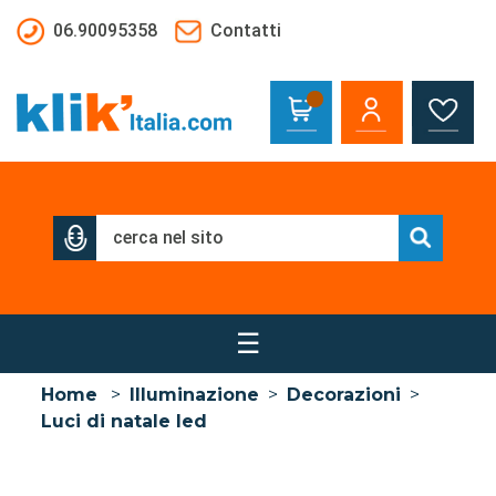
Salta al contenuto principale
06.90095358
Contatti
☰
Home
>
Illuminazione
>
Decorazioni
>
Luci di natale led