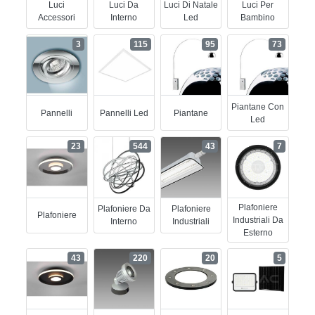
Luci
Luci Da
Luci Di Natale
Luci Per
Accessori
Interno
Led
Bambino
3
115
95
73
Piantane Con
Pannelli
Pannelli Led
Piantane
Led
23
544
43
7
Plafoniere
Plafoniere Da
Plafoniere
Plafoniere
Industriali Da
Interno
Industriali
Esterno
43
220
20
5