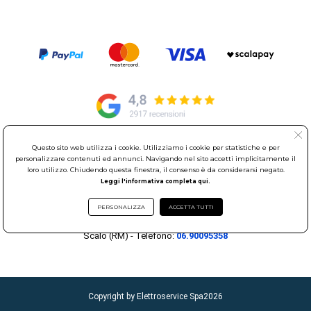
Questo sito web utilizza i cookie. Utilizziamo i cookie per statistiche e per
© Elettroservice Spa - Sede Legale: Via Leonardo da Vinci, 40 -
personalizzare contenuti ed annunci. Navigando nel sito accetti implicitamente il
00015 Monterotondo Scalo (RM)
loro utilizzo. Chiudendo questa finestra, il consenso è da considerarsi negato.
Partita Iva: 01586761007 - Codice Fiscale: 06634500588 Capitale
Leggi l'informativa completa qui.
Sociale 1.600.000,00 Euro i.v. Iscritto al Registro delle Imprese di
PERSONALIZZA
ACCETTA TUTTI
Roma REA: RM-535144
Sede Operativa: Via Leonardo da Vinci, 40 - 00015 Monterotondo
Scalo (RM) - Telefono:
06.90095358
Copyright by Elettroservice Spa
2026