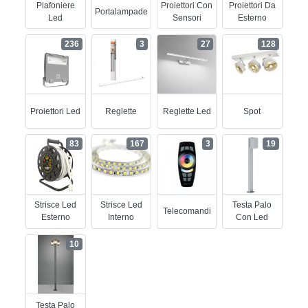
Plafoniere
Proiettori Con
Proiettori Da
Portalampade
Led
Sensori
Esterno
236
3
27
128
Proiettori Led
Reglette
Reglette Led
Spot
83
167
3
19
Strisce Led
Strisce Led
Testa Palo
Telecomandi
Esterno
Interno
Con Led
10
Testa Palo