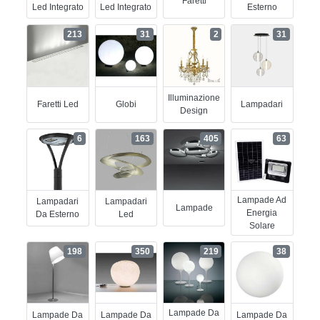
Faretti
Led Integrato
Led Integrato
Esterno
213
31
2
31
Illuminazione
Faretti Led
Globi
Lampadari
Design
6
163
405
63
Lampade Ad
Lampadari
Lampadari
Lampade
Energia
Da Esterno
Led
Solare
198
350
219
38
Lampade Da
Lampade Da
Lampade Da
Lampade Da