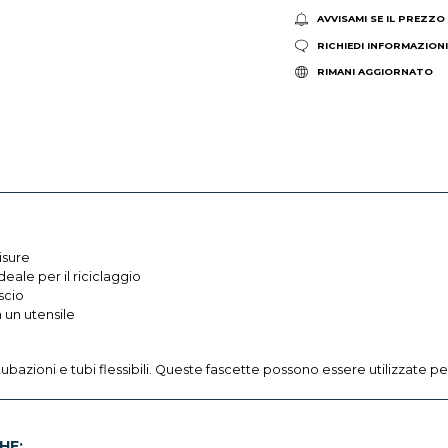
AVVISAMI SE IL PREZZO
RICHIEDI INFORMAZION
RIMANI AGGIORNATO
isure
deale per il riciclaggio
scio
 un utensile
, tubazioni e tubi flessibili. Queste fascette possono essere utilizzate pe
HE: