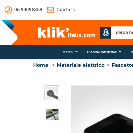
Salta al contenuto principale
06.90095358
Contatti
Marchi
Placche Interruttori
M
Home
>
Materiale elettrico
>
Fascett