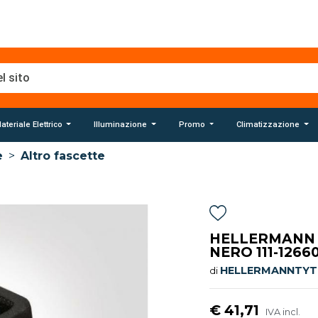
ateriale Elettrico
Illuminazione
Promo
Climatizzazione
e
>
Altro fascette
HELLERMANN T
NERO 111-1266
HELLERMANNTY
di
€ 41,71
IVA incl.